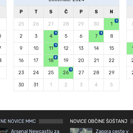
N
P
T
S
Č
P
S
N
1
25
26
27
28
29
30
1
1
1
0
2
3
4
5
6
7
8
1
7
9
10
11
12
13
14
15
2
4
16
17
18
19
20
21
22
1
23
24
25
26
27
28
29
30
31
1
2
3
4
5
NE NOVICE MMC
NOVICE OBČINE ŠOŠTANJ
Arsenal Newcastlu za
Zapora ceste v