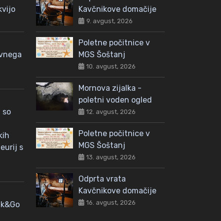
kvijo
Kavčnikove domačije
9. avgust, 2026
Poletne počitnice v
avnega
MGS Šoštanj
10. avgust, 2026
Mornova zijalka -
poletni voden ogled
 so
12. avgust, 2026
Poletne počitnice v
kih
MGS Šoštanj
eurij s
13. avgust, 2026
Odprta vrata
Kavčnikove domačije
16. avgust, 2026
nk&Go