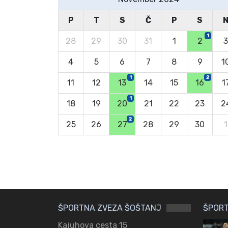
P
T
S
Č
P
S
1
28
29
30
31
1
2
3
4
5
6
7
8
9
1
1
2
11
12
13
14
15
16
1
1
18
19
20
21
22
23
2
2
25
26
27
28
29
30
1
ŠPORTNA ZVEZA ŠOŠTANJ
ŠPORT
Kajuhova cesta 15