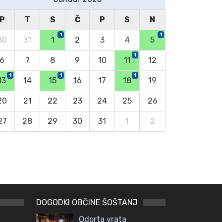
P
T
S
Č
P
S
N
1
1
30
31
1
2
3
4
5
1
6
7
8
9
10
11
12
1
1
1
13
14
15
16
17
18
19
20
21
22
23
24
25
26
27
28
29
30
31
1
2
DOGODKI OBČINE ŠOŠTANJ
Odprta vrata