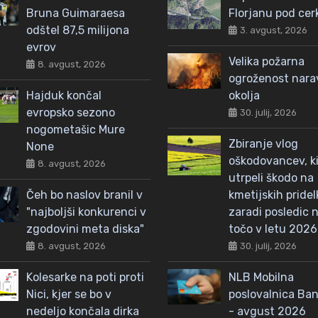
Bruna Guimaraesa
Florjanu pod cer
odštel 87,5 milijona
3. avgust, 2026
evrov
Velika požarna
8. avgust, 2026
ogroženost nar
Hajduk končal
okolja
evropsko sezono
30. julij, 2026
nogometašic Mure
Zbiranje vlog
None
oškodovancev, ki
8. avgust, 2026
utrpeli škodo na
Čeh bo naslov branil v
kmetijskih pridel
"najboljši konkurenci v
zaradi posledic n
zgodovini meta diska"
točo v letu 2026
8. avgust, 2026
30. julij, 2026
Kolesarke na poti proti
NLB Mobilna
Nici, kjer se bo v
poslovalnica Ba
nedeljo končala dirka
- avgust 2026