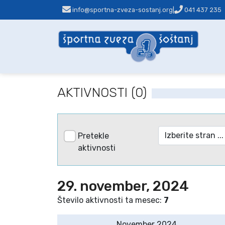
info@sportna-zveza-sostanj.org
|
041 437 235
AKTIVNOSTI (0)
Pretekle
aktivnosti
29. november, 2024
Število aktivnosti ta mesec:
7
November 2024