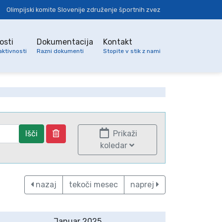
Olimpijski komite Slovenije združenje športnih zvez
osti
Dokumentacija
Kontakt
aktivnosti
Razni dokumenti
Stopite v stik z nami
Išči
Prikaži
koledar
nazaj
tekoči mesec
naprej
Januar 2025