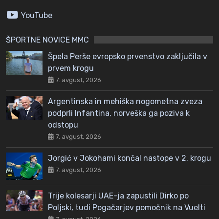
YouTube
ŠPORTNE NOVICE MMC
Špela Perše evropsko prvenstvo zaključila v
prvem krogu
7. avgust, 2026
Argentinska in mehiška nogometna zveza
podprli Infantina, norveška ga poziva k
odstopu
7. avgust, 2026
Jorgić v Jokohami končal nastope v 2. krogu
7. avgust, 2026
Trije kolesarji UAE-ja zapustili Dirko po
Poljski, tudi Pogačarjev pomočnik na Vuelti