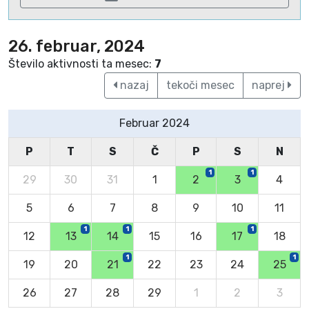
26. februar, 2024
Število aktivnosti ta mesec:
7
nazaj
tekoči mesec
naprej
Februar 2024
P
T
S
Č
P
S
N
1
1
29
30
31
1
2
3
4
5
6
7
8
9
10
11
1
1
1
12
13
14
15
16
17
18
1
1
19
20
21
22
23
24
25
26
27
28
29
1
2
3