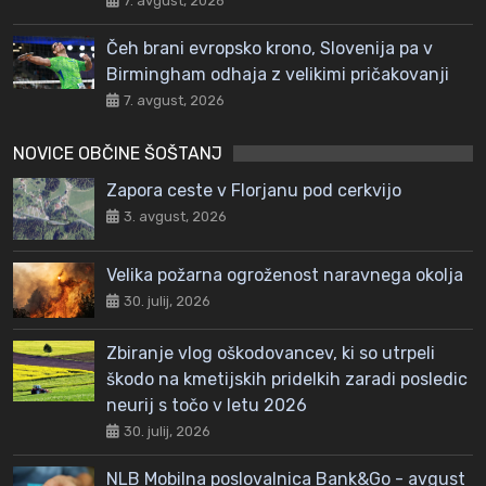
7. avgust, 2026
Čeh brani evropsko krono, Slovenija pa v
Birmingham odhaja z velikimi pričakovanji
7. avgust, 2026
NOVICE OBČINE ŠOŠTANJ
Zapora ceste v Florjanu pod cerkvijo
3. avgust, 2026
Velika požarna ogroženost naravnega okolja
30. julij, 2026
Zbiranje vlog oškodovancev, ki so utrpeli
škodo na kmetijskih pridelkih zaradi posledic
neurij s točo v letu 2026
30. julij, 2026
NLB Mobilna poslovalnica Bank&Go - avgust