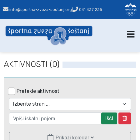
info@sportna-zveza-sostanj.org
|
041 437 235
AKTIVNOSTI (0)
Pretekle aktivnosti
Išči
Prikaži koledar