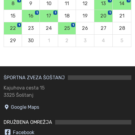
1
1
1
8
9
10
11
12
13
14
1
1
1
15
16
17
18
19
20
21
1
1
22
23
24
25
26
27
28
29
30
1
2
3
4
5
ŠPORTNA ZVEZA ŠOŠTANJ
Kajuhova cesta 15
3325 Šoštanj
Google Maps
DRUŽBENA OMREŽJA
Facebook