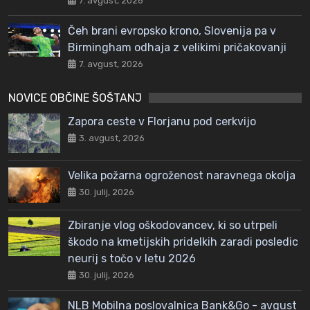
7. avgust, 2026
Čeh brani evropsko krono, Slovenija pa v
Birmingham odhaja z velikimi pričakovanji
7. avgust, 2026
NOVICE OBČINE ŠOŠTANJ
Zapora ceste v Florjanu pod cerkvijo
3. avgust, 2026
Velika požarna ogroženost naravnega okolja
30. julij, 2026
Zbiranje vlog oškodovancev, ki so utrpeli
škodo na kmetijskih pridelkih zaradi posledic
neurij s točo v letu 2026
30. julij, 2026
NLB Mobilna poslovalnica Bank&Go - avgust