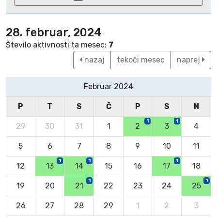
28. februar, 2024
Število aktivnosti ta mesec:
7
nazaj
tekoči mesec
naprej
Februar 2024
P
T
S
Č
P
S
N
1
1
29
30
31
1
2
3
4
5
6
7
8
9
10
11
1
1
1
12
13
14
15
16
17
18
1
1
19
20
21
22
23
24
25
26
27
28
29
1
2
3