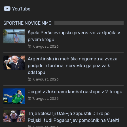
YouTube
ŠPORTNE NOVICE MMC
Špela Perše evropsko prvenstvo zaključila v
prvem krogu
7. avgust, 2026
Argentinska in mehiška nogometna zveza
podprli Infantina, norveška ga poziva k
odstopu
7. avgust, 2026
Jorgić v Jokohami končal nastope v 2. krogu
7. avgust, 2026
Trije kolesarji UAE-ja zapustili Dirko po
Poljski, tudi Pogačarjev pomočnik na Vuelti