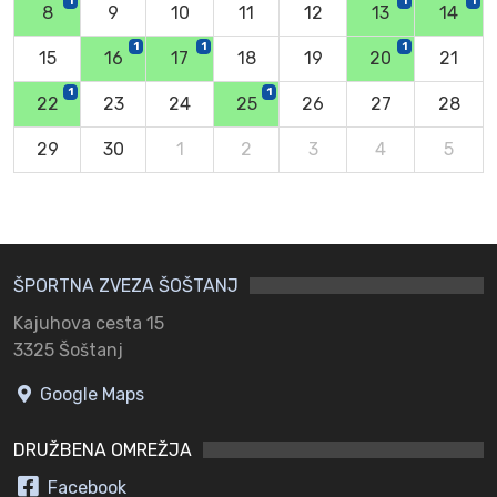
1
1
1
8
9
10
11
12
13
14
1
1
1
15
16
17
18
19
20
21
1
1
22
23
24
25
26
27
28
29
30
1
2
3
4
5
ŠPORTNA ZVEZA ŠOŠTANJ
Kajuhova cesta 15
3325 Šoštanj
Google Maps
DRUŽBENA OMREŽJA
Facebook