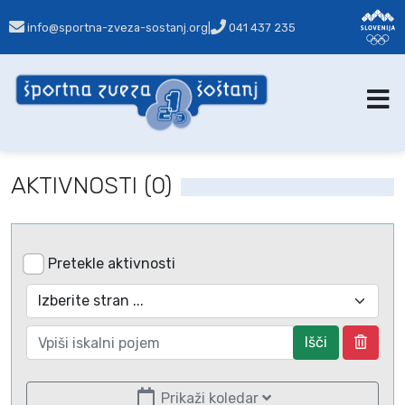
info@sportna-zveza-sostanj.org
|
041 437 235
AKTIVNOSTI (0)
Pretekle aktivnosti
Išči
Prikaži koledar