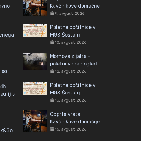
kvijo
Kavčnikove domačije
9. avgust, 2026
Poletne počitnice v
avnega
MGS Šoštanj
10. avgust, 2026
Mornova zijalka -
poletni voden ogled
 so
12. avgust, 2026
Poletne počitnice v
kih
MGS Šoštanj
eurij s
13. avgust, 2026
Odprta vrata
Kavčnikove domačije
16. avgust, 2026
nk&Go