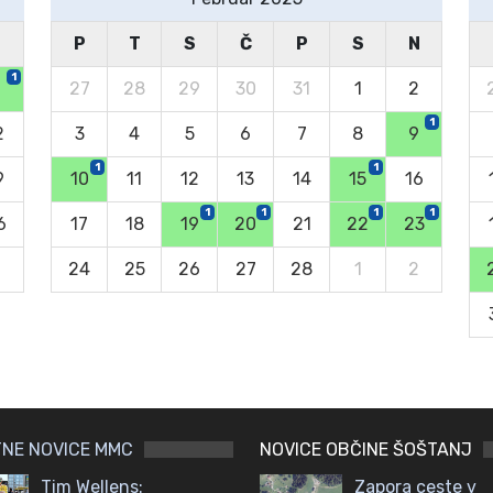
N
P
T
S
Č
P
S
N
1
27
28
29
30
31
1
2
1
2
3
4
5
6
7
8
9
1
1
9
10
11
12
13
14
15
16
1
1
1
1
6
17
18
19
20
21
22
23
2
24
25
26
27
28
1
2
NE NOVICE MMC
NOVICE OBČINE ŠOŠTANJ
Tim Wellens:
Zapora ceste v