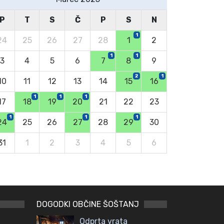
P
T
S
Č
P
S
N
1
24
25
26
27
28
1
2
1
1
3
4
5
6
7
8
9
2
1
10
11
12
13
14
15
16
1
1
1
17
18
19
20
21
22
23
1
1
1
24
25
26
27
28
29
30
31
1
2
3
4
5
6
DOGODKI OBČINE ŠOŠTANJ
Odprta vrata