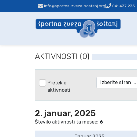
info@sportna-zveza-sostanj.org
|
041 437 235
AKTIVNOSTI (0)
Pretekle
aktivnosti
2. januar, 2025
Število aktivnosti ta mesec:
6
Januar 2025