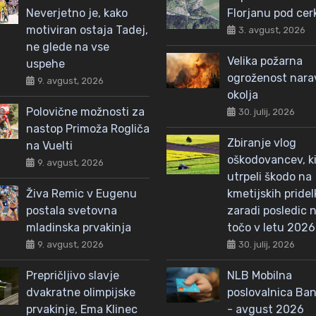
Neverjetno je, kako
Florjanu pod cer
motiviran ostaja Tadej,
3. avgust, 2026
ne glede na vse
Velika požarna
uspehe
ogroženost nar
9. avgust, 2026
okolja
Polovične možnosti za
30. julij, 2026
nastop Primoža Rogliča
Zbiranje vlog
na Vuelti
oškodovancev, ki
9. avgust, 2026
utrpeli škodo na
Živa Remic v Eugenu
kmetijskih pridel
postala svetovna
zaradi posledic n
mladinska prvakinja
točo v letu 2026
9. avgust, 2026
30. julij, 2026
Prepričljivo slavje
NLB Mobilna
dvakratne olimpijske
poslovalnica Ba
prvakinje, Ema Klinec
- avgust 2026