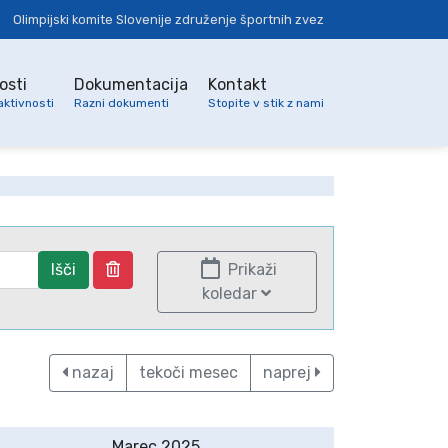
Olimpijski komite Slovenije združenje športnih zvez
osti
Dokumentacija
Kontakt
aktivnosti
Razni dokumenti
Stopite v stik z nami
Išči
Prikaži
koledar
nazaj
tekoči mesec
naprej
Marec 2025