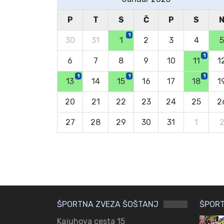
P
T
S
Č
P
S
1
30
31
1
2
3
4
5
1
6
7
8
9
10
11
1
1
1
1
13
14
15
16
17
18
1
20
21
22
23
24
25
2
27
28
29
30
31
1
ŠPORTNA ZVEZA ŠOŠTANJ
ŠPORT
Kajuhova cesta 15