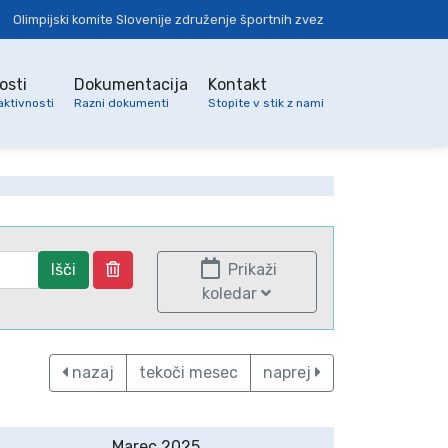
Olimpijski komite Slovenije združenje športnih zvez
osti
Dokumentacija
Kontakt
aktivnosti
Razni dokumenti
Stopite v stik z nami
Išči
Prikaži
koledar
nazaj
tekoči mesec
naprej
Marec 2025