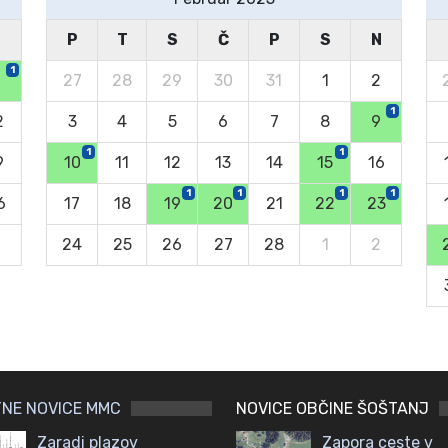
N
P
T
S
Č
P
S
N
1
27
28
29
30
31
1
2
1
2
3
4
5
6
7
8
9
1
1
9
10
11
12
13
14
15
16
1
1
1
1
6
17
18
19
20
21
22
23
2
24
25
26
27
28
1
2
NE NOVICE MMC
NOVICE OBČINE ŠOŠTANJ
Zaradi plazov
Zapora ceste v