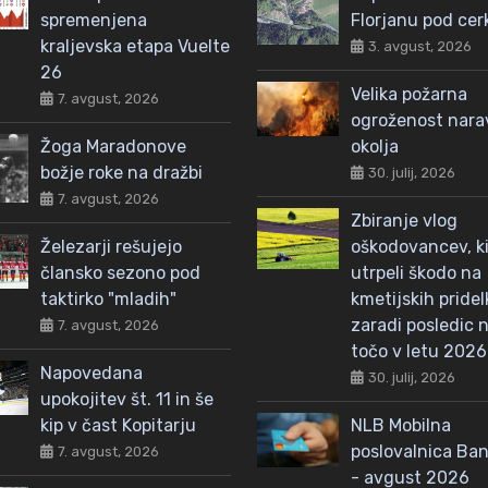
spremenjena
Florjanu pod cer
kraljevska etapa Vuelte
3. avgust, 2026
26
Velika požarna
7. avgust, 2026
ogroženost nar
Žoga Maradonove
okolja
božje roke na dražbi
30. julij, 2026
7. avgust, 2026
Zbiranje vlog
Železarji rešujejo
oškodovancev, ki
člansko sezono pod
utrpeli škodo na
taktirko "mladih"
kmetijskih pridel
zaradi posledic n
7. avgust, 2026
točo v letu 2026
Napovedana
30. julij, 2026
upokojitev št. 11 in še
kip v čast Kopitarju
NLB Mobilna
poslovalnica Ba
7. avgust, 2026
- avgust 2026