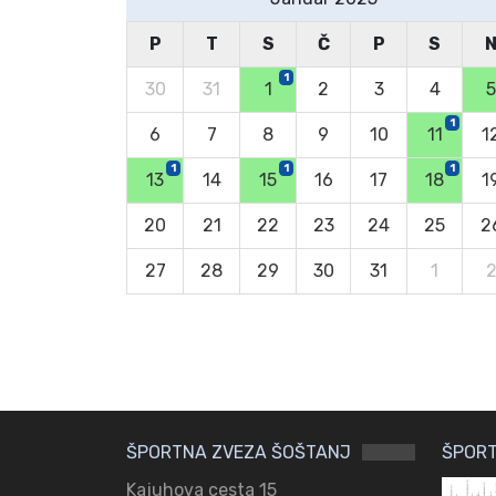
P
T
S
Č
P
S
1
30
31
1
2
3
4
5
1
6
7
8
9
10
11
1
1
1
1
13
14
15
16
17
18
1
20
21
22
23
24
25
2
27
28
29
30
31
1
ŠPORTNA ZVEZA ŠOŠTANJ
ŠPORT
Kajuhova cesta 15