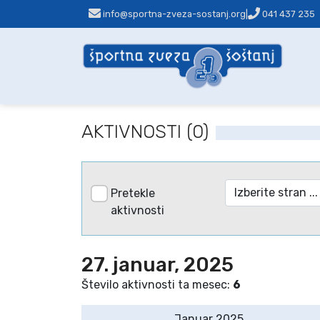
info@sportna-zveza-sostanj.org
|
041 437 235
AKTIVNOSTI (0)
Pretekle
aktivnosti
27. januar, 2025
Število aktivnosti ta mesec:
6
Januar 2025