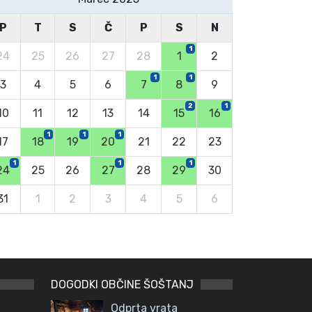
P
T
S
Č
P
S
N
1
24
25
26
27
28
1
2
1
1
3
4
5
6
7
8
9
2
1
10
11
12
13
14
15
16
1
1
1
17
18
19
20
21
22
23
1
1
1
24
25
26
27
28
29
30
31
1
2
3
4
5
6
DOGODKI OBČINE ŠOŠTANJ
Odprta vrata