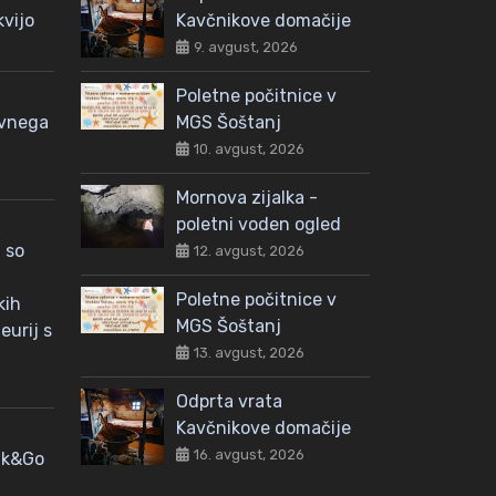
kvijo
Kavčnikove domačije
9. avgust, 2026
Poletne počitnice v
avnega
MGS Šoštanj
10. avgust, 2026
Mornova zijalka -
poletni voden ogled
 so
12. avgust, 2026
Poletne počitnice v
kih
MGS Šoštanj
eurij s
13. avgust, 2026
Odprta vrata
Kavčnikove domačije
16. avgust, 2026
nk&Go