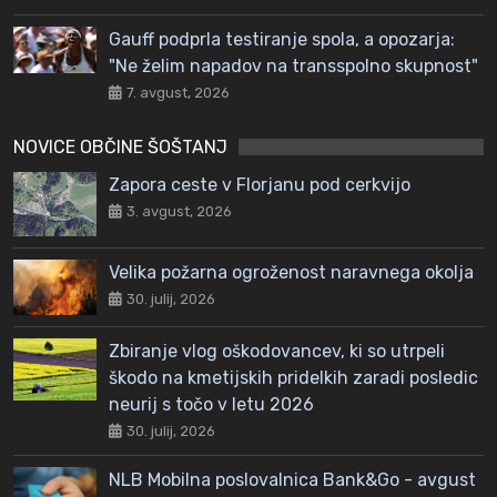
Gauff podprla testiranje spola, a opozarja:
"Ne želim napadov na transspolno skupnost"
7. avgust, 2026
NOVICE OBČINE ŠOŠTANJ
Zapora ceste v Florjanu pod cerkvijo
3. avgust, 2026
Velika požarna ogroženost naravnega okolja
30. julij, 2026
Zbiranje vlog oškodovancev, ki so utrpeli
škodo na kmetijskih pridelkih zaradi posledic
neurij s točo v letu 2026
30. julij, 2026
NLB Mobilna poslovalnica Bank&Go - avgust