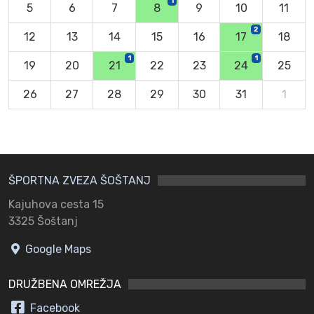
1
5
6
7
8
9
10
11
2
12
13
14
15
16
17
18
1
1
19
20
21
22
23
24
25
26
27
28
29
30
31
1
ŠPORTNA ZVEZA ŠOŠTANJ
Kajuhova cesta 15
3325 Šoštanj
Google Maps
DRUŽBENA OMREŽJA
Facebook