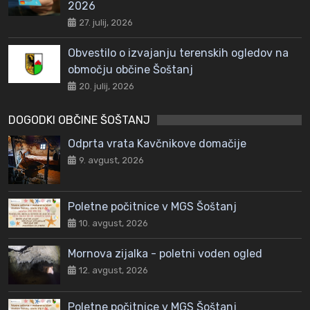
2026
27. julij, 2026
Obvestilo o izvajanju terenskih ogledov na
območju občine Šoštanj
20. julij, 2026
DOGODKI OBČINE ŠOŠTANJ
Odprta vrata Kavčnikove domačije
9. avgust, 2026
Poletne počitnice v MGS Šoštanj
10. avgust, 2026
Mornova zijalka - poletni voden ogled
12. avgust, 2026
Poletne počitnice v MGS Šoštanj