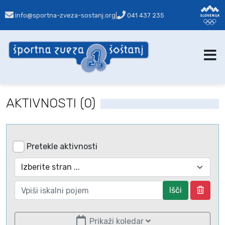
info@sportna-zveza-sostanj.org
|
041 437 235
AKTIVNOSTI (0)
Pretekle aktivnosti
Išči
Prikaži koledar