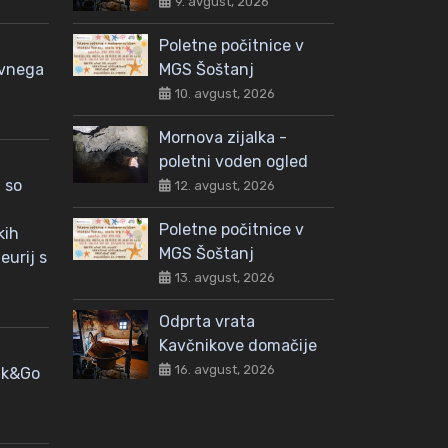
9. avgust, 2026
Poletne počitnice v
avnega
MGS Šoštanj
10. avgust, 2026
Mornova zijalka -
poletni voden ogled
 so
12. avgust, 2026
Poletne počitnice v
kih
MGS Šoštanj
eurij s
13. avgust, 2026
Odprta vrata
Kavčnikove domačije
16. avgust, 2026
nk&Go