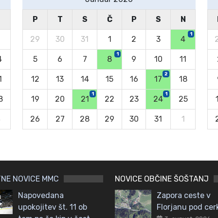
N
P
T
S
Č
P
S
N
1
29
30
31
1
2
3
4
1
4
5
6
7
8
9
10
11
2
1
12
13
14
15
16
17
18
1
1
8
19
20
21
22
23
24
25
4
26
27
28
29
30
31
1
NE NOVICE MMC
NOVICE OBČINE ŠOŠTANJ
Napovedana
Zapora ceste v
upokojitev št. 11 ob
Florjanu pod cer