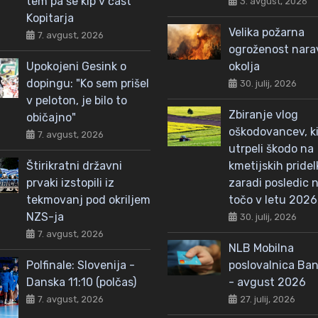
tem pa še kip v čast
3. avgust, 2026
Kopitarja
Velika požarna
7. avgust, 2026
ogroženost nar
Upokojeni Gesink o
okolja
dopingu: "Ko sem prišel
30. julij, 2026
v peloton, je bilo to
Zbiranje vlog
običajno"
oškodovancev, ki
7. avgust, 2026
utrpeli škodo na
Štirikratni državni
kmetijskih pridel
prvaki izstopili iz
zaradi posledic n
tekmovanj pod okriljem
točo v letu 2026
NZS-ja
30. julij, 2026
7. avgust, 2026
NLB Mobilna
Polfinale: Slovenija -
poslovalnica Ba
Danska 11:10 (polčas)
- avgust 2026
7. avgust, 2026
27. julij, 2026