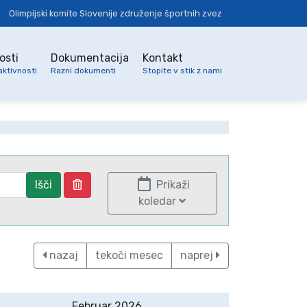
Olimpijski komite Slovenije združenje športnih zvez
osti
Dokumentacija
Kontakt
aktivnosti
Razni dokumenti
Stopite v stik z nami
Išči
Prikaži
koledar
nazaj
tekoči mesec
naprej
Februar 2026