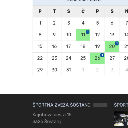
P
T
S
Č
P
S
1
2
3
4
5
6
7
1
8
9
10
11
12
13
1
1
15
16
17
18
19
20
2
1
22
23
24
25
26
27
2
29
30
31
1
2
3
ŠPORTNA ZVEZA ŠOŠTANJ
ŠPORT
Kajuhova cesta 15
3325 Šoštanj