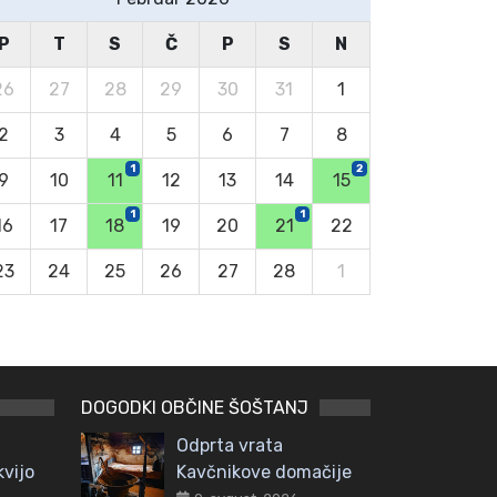
P
T
S
Č
P
S
N
26
27
28
29
30
31
1
2
3
4
5
6
7
8
1
2
9
10
11
12
13
14
15
1
1
16
17
18
19
20
21
22
23
24
25
26
27
28
1
DOGODKI OBČINE ŠOŠTANJ
Odprta vrata
kvijo
Kavčnikove domačije