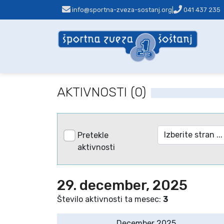
info@sportna-zveza-sostanj.org
|
041 437 235
AKTIVNOSTI (0)
Pretekle
aktivnosti
29. december, 2025
Število aktivnosti ta mesec:
3
December 2025