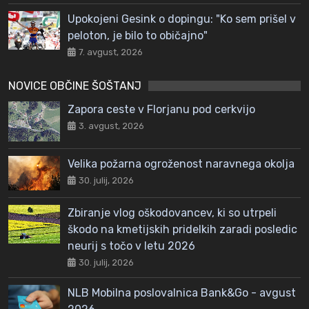
Upokojeni Gesink o dopingu: "Ko sem prišel v
peloton, je bilo to običajno"
7. avgust, 2026
NOVICE OBČINE ŠOŠTANJ
Zapora ceste v Florjanu pod cerkvijo
3. avgust, 2026
Velika požarna ogroženost naravnega okolja
30. julij, 2026
Zbiranje vlog oškodovancev, ki so utrpeli
škodo na kmetijskih pridelkih zaradi posledic
neurij s točo v letu 2026
30. julij, 2026
NLB Mobilna poslovalnica Bank&Go - avgust