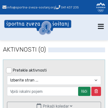
info@sportna-zveza-sostanj.org
|
041 437 235
AKTIVNOSTI (0)
Pretekle aktivnosti
Išči
Prikaži koledar