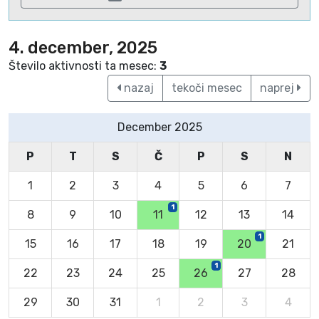
4. december, 2025
Število aktivnosti ta mesec:
3
nazaj
tekoči mesec
naprej
December 2025
P
T
S
Č
P
S
N
1
2
3
4
5
6
7
1
8
9
10
11
12
13
14
1
15
16
17
18
19
20
21
1
22
23
24
25
26
27
28
29
30
31
1
2
3
4