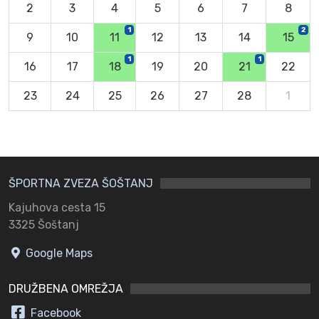
2
3
4
5
6
7
8
1
2
9
10
11
12
13
14
15
1
1
16
17
18
19
20
21
22
23
24
25
26
27
28
1
ŠPORTNA ZVEZA ŠOŠTANJ
Kajuhova cesta 15
3325 Šoštanj
Google Maps
DRUŽBENA OMREŽJA
Facebook