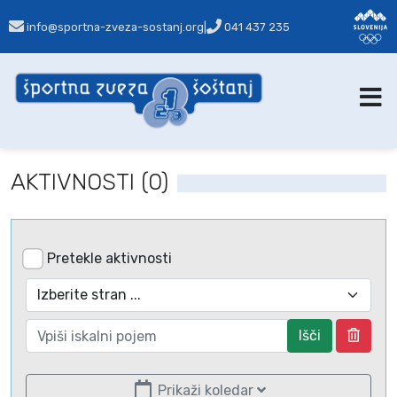
info@sportna-zveza-sostanj.org
|
041 437 235
AKTIVNOSTI (0)
Pretekle aktivnosti
Išči
Prikaži koledar