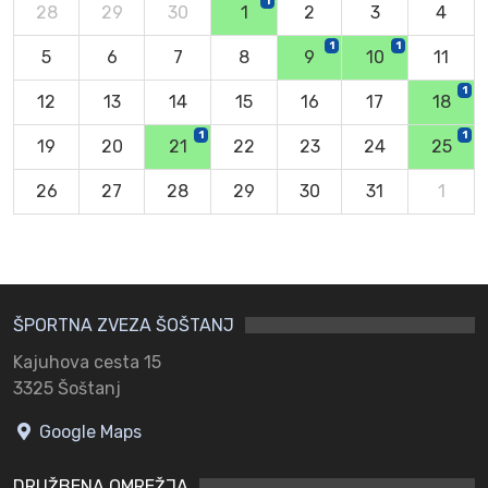
1
28
29
30
1
2
3
4
1
1
5
6
7
8
9
10
11
1
12
13
14
15
16
17
18
1
1
19
20
21
22
23
24
25
26
27
28
29
30
31
1
ŠPORTNA ZVEZA ŠOŠTANJ
Kajuhova cesta 15
3325 Šoštanj
Google Maps
DRUŽBENA OMREŽJA