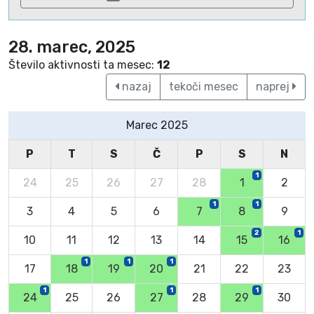
28. marec, 2025
Število aktivnosti ta mesec:
12
nazaj
tekoči mesec
naprej
Marec 2025
P
T
S
Č
P
S
N
1
24
25
26
27
28
1
2
1
1
3
4
5
6
7
8
9
2
1
10
11
12
13
14
15
16
1
1
1
17
18
19
20
21
22
23
1
1
1
24
25
26
27
28
29
30