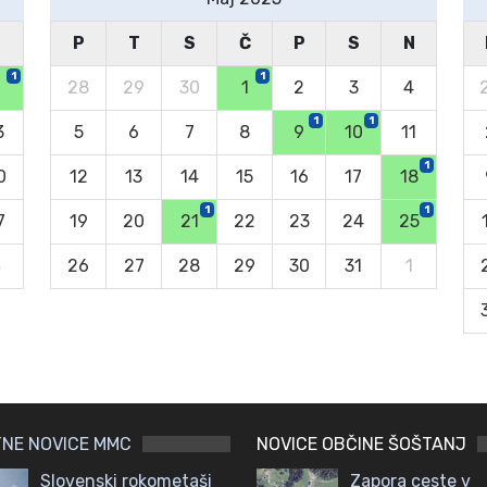
N
P
T
S
Č
P
S
N
1
1
6
28
29
30
1
2
3
4
1
1
3
5
6
7
8
9
10
11
1
0
12
13
14
15
16
17
18
1
1
7
19
20
21
22
23
24
25
4
26
27
28
29
30
31
1
NE NOVICE MMC
NOVICE OBČINE ŠOŠTANJ
Slovenski rokometaši
Zapora ceste v