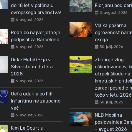
do 18 let v polfinalu
Florjanu pod cer
evropskega prvenstva!
3. avgust, 2026
6. avgust, 2026
Velika požarna
Rodri bo najverjetneje
ogroženost nar
podpisal za Barcelono
okolja
6. avgust, 2026
30. julij, 2026
Dirke MotoGP-ja v
Zbiranje vlog
Silverstonu do leta
oškodovancev, ki
2028
utrpeli škodo na
kmetijskih pridel
6. avgust, 2026
zaradi posledic n
Uefa udarila po Fifi:
točo v letu 2026
Infantinu ne zaupamo
30. julij, 2026
več
NLB Mobilna
6. avgust, 2026
poslovalnica Ba
Kim Le Court s
- avgust 2026