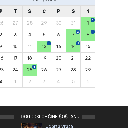
P
T
S
Č
P
S
N
1
26
27
28
29
30
31
1
2
1
2
3
4
5
6
7
8
1
1
9
10
11
12
13
14
15
16
17
18
19
20
21
22
1
23
24
25
26
27
28
29
30
1
2
3
4
5
6
DOGODKI OBČINE ŠOŠTANJ
Odprta vrata