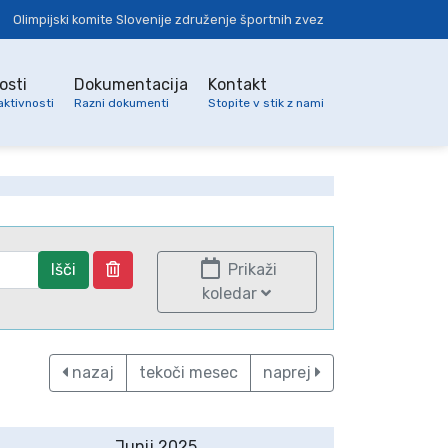
Olimpijski komite Slovenije združenje športnih zvez
osti
Dokumentacija
Kontakt
aktivnosti
Razni dokumenti
Stopite v stik z nami
Išči
Prikaži
koledar
nazaj
tekoči mesec
naprej
Junij 2025