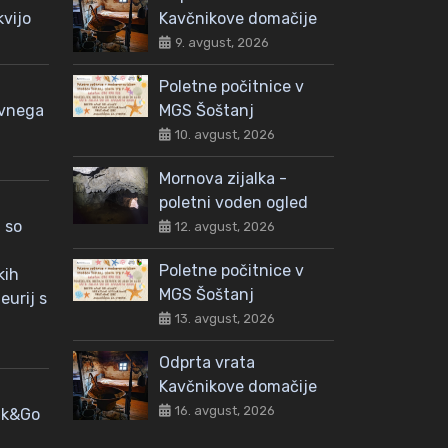
kvijo
Kavčnikove domačije
9. avgust, 2026
Poletne počitnice v
avnega
MGS Šoštanj
10. avgust, 2026
Mornova zijalka -
poletni voden ogled
 so
12. avgust, 2026
Poletne počitnice v
kih
MGS Šoštanj
eurij s
13. avgust, 2026
Odprta vrata
Kavčnikove domačije
16. avgust, 2026
nk&Go