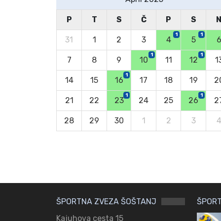
P
T
S
Č
P
S
1
1
31
1
2
3
4
5
1
1
7
8
9
10
11
12
1
1
14
15
16
17
18
19
2
1
1
21
22
23
24
25
26
2
28
29
30
1
2
3
ŠPORTNA ZVEZA ŠOŠTANJ
ŠPORT
Kajuhova cesta 15