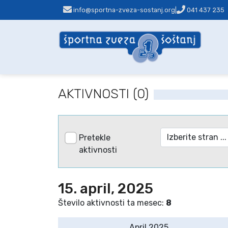
info@sportna-zveza-sostanj.org
|
041 437 235
AKTIVNOSTI (0)
Pretekle
aktivnosti
15. april, 2025
Število aktivnosti ta mesec:
8
April 2025