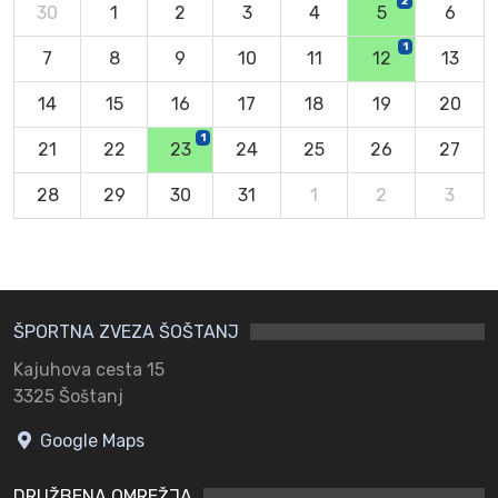
2
30
1
2
3
4
5
6
1
7
8
9
10
11
12
13
14
15
16
17
18
19
20
1
21
22
23
24
25
26
27
28
29
30
31
1
2
3
ŠPORTNA ZVEZA ŠOŠTANJ
Kajuhova cesta 15
3325 Šoštanj
Google Maps
DRUŽBENA OMREŽJA