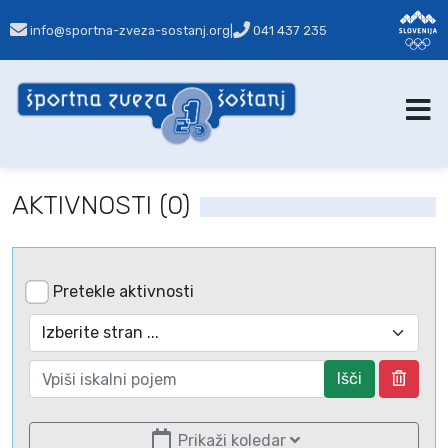
info@sportna-zveza-sostanj.org
|
041 437 235
AKTIVNOSTI (0)
Pretekle aktivnosti
Išči
Prikaži koledar