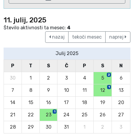
11. julij, 2025
Število aktivnosti ta mesec:
4
nazaj
tekoči mesec
naprej
Julij 2025
P
T
S
Č
P
S
N
2
30
1
2
3
4
5
6
1
7
8
9
10
11
12
13
14
15
16
17
18
19
20
1
21
22
23
24
25
26
27
28
29
30
31
1
2
3