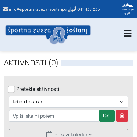
info@sportna-zveza-sostanj.org
|
041 437 235
AKTIVNOSTI (0)
Pretekle aktivnosti
Išči
Prikaži koledar