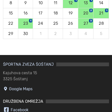
1
1
8
9
10
11
12
13
14
2
1
15
16
17
18
19
20
21
1
3
22
23
24
25
26
27
28
29
30
1
2
3
4
5
ŠPORTNA ZVEZA ŠOŠTANJ
Kajuhova cesta 15
3325 Šoštanj
Google Maps
DRUŽBENA OMREŽJA
Facebook