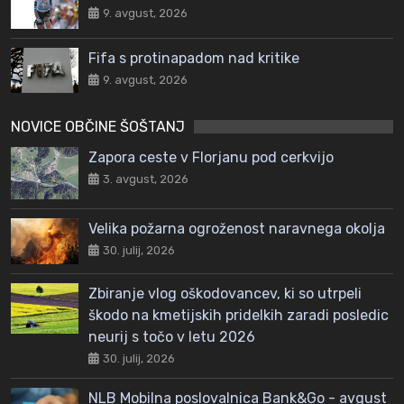
9. avgust, 2026
Fifa s protinapadom nad kritike
9. avgust, 2026
NOVICE OBČINE ŠOŠTANJ
Zapora ceste v Florjanu pod cerkvijo
3. avgust, 2026
Velika požarna ogroženost naravnega okolja
30. julij, 2026
Zbiranje vlog oškodovancev, ki so utrpeli
škodo na kmetijskih pridelkih zaradi posledic
neurij s točo v letu 2026
30. julij, 2026
NLB Mobilna poslovalnica Bank&Go - avgust