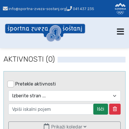
info@sportna-zveza-sostanj.org
|
041 437 235
AKTIVNOSTI (0)
Pretekle aktivnosti
Išči
Prikaži koledar