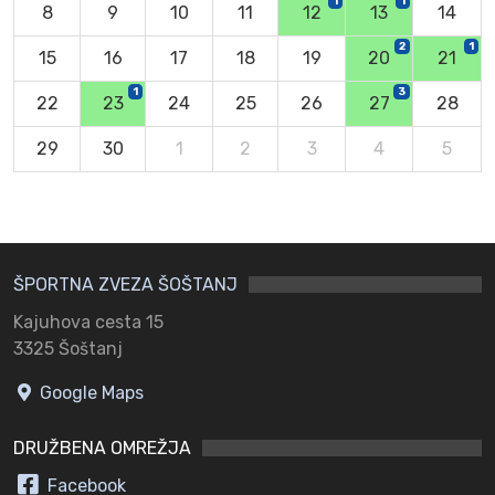
1
1
8
9
10
11
12
13
14
2
1
15
16
17
18
19
20
21
1
3
22
23
24
25
26
27
28
29
30
1
2
3
4
5
ŠPORTNA ZVEZA ŠOŠTANJ
Kajuhova cesta 15
3325 Šoštanj
Google Maps
DRUŽBENA OMREŽJA
Facebook