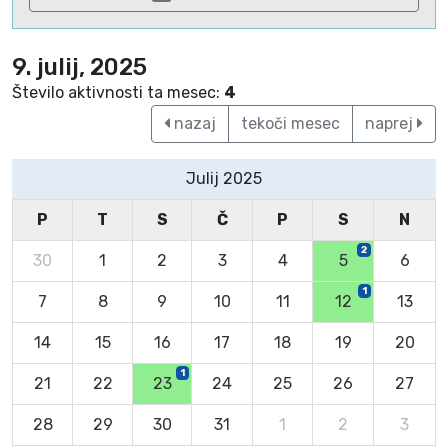
9. julij, 2025
Število aktivnosti ta mesec:
4
nazaj
tekoči mesec
naprej
Julij 2025
P
T
S
Č
P
S
N
2
30
1
2
3
4
5
6
1
7
8
9
10
11
12
13
14
15
16
17
18
19
20
1
21
22
23
24
25
26
27
28
29
30
31
1
2
3