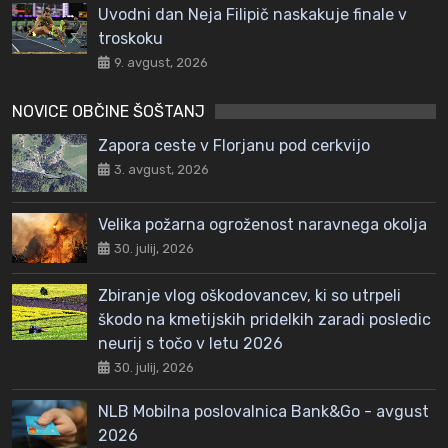
Uvodni dan Neja Filipič naskakuje finale v
troskoku
9. avgust, 2026
NOVICE OBČINE ŠOŠTANJ
Zapora ceste v Florjanu pod cerkvijo
3. avgust, 2026
Velika požarna ogroženost naravnega okolja
30. julij, 2026
Zbiranje vlog oškodovancev, ki so utrpeli
škodo na kmetijskih pridelkih zaradi posledic
neurij s točo v letu 2026
30. julij, 2026
NLB Mobilna poslovalnica Bank&Go - avgust
2026