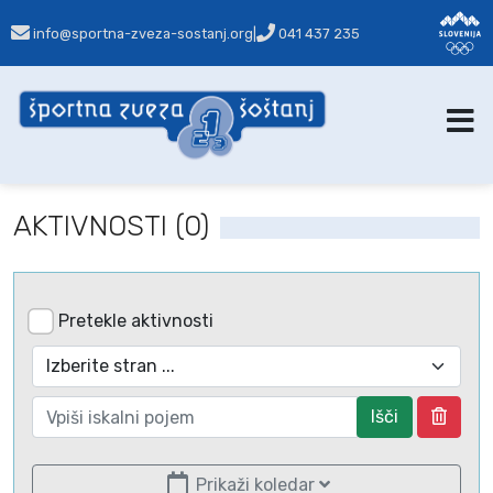
info@sportna-zveza-sostanj.org
|
041 437 235
AKTIVNOSTI (0)
Pretekle aktivnosti
Išči
Prikaži koledar