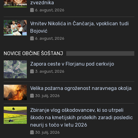
zvezdnika
6. avgust, 2026
Vrnitev Nikolića in Čančarja, vpoklican tudi
Bojović
6. avgust, 2026
NOVICE OBČINE ŠOŠTANJ
Zapora ceste v Florjanu pod cerkvijo
3. avgust, 2026
Velika požarna ogroženost naravnega okolja
30. julij, 2026
Zbiranje vlog oškodovancev, ki so utrpeli
škodo na kmetijskih pridelkih zaradi posledic
neurij s točo v letu 2026
30. julij, 2026