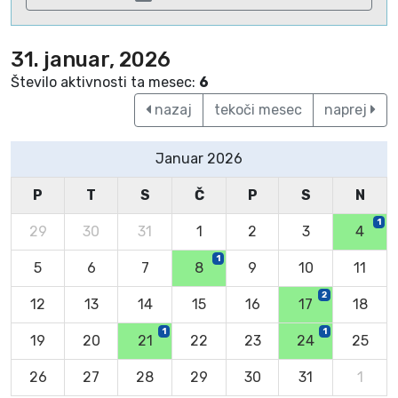
31. januar, 2026
Število aktivnosti ta mesec:
6
nazaj
tekoči mesec
naprej
Januar 2026
P
T
S
Č
P
S
N
1
29
30
31
1
2
3
4
1
5
6
7
8
9
10
11
2
12
13
14
15
16
17
18
1
1
19
20
21
22
23
24
25
26
27
28
29
30
31
1