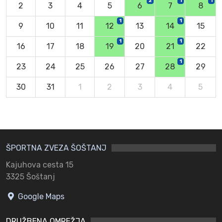
2
1
1
2
3
4
5
6
7
8
1
1
9
10
11
12
13
14
15
1
1
16
17
18
19
20
21
22
1
23
24
25
26
27
28
29
30
31
1
2
3
4
5
ŠPORTNA ZVEZA ŠOŠTANJ
Kajuhova cesta 15
3325 Šoštanj
Google Maps
DRUŽBENA OMREŽJA