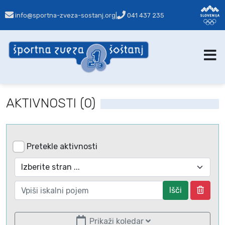
info@sportna-zveza-sostanj.org
|
041 437 235
AKTIVNOSTI (0)
Pretekle aktivnosti
Išči
Prikaži koledar