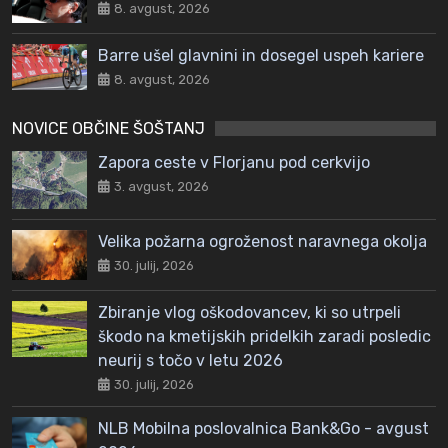
8. avgust, 2026
Barre ušel glavnini in dosegel uspeh kariere
8. avgust, 2026
NOVICE OBČINE ŠOŠTANJ
Zapora ceste v Florjanu pod cerkvijo
3. avgust, 2026
Velika požarna ogroženost naravnega okolja
30. julij, 2026
Zbiranje vlog oškodovancev, ki so utrpeli
škodo na kmetijskih pridelkih zaradi posledic
neurij s točo v letu 2026
30. julij, 2026
NLB Mobilna poslovalnica Bank&Go - avgust