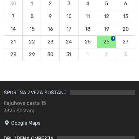
30
1
2
3
4
5
6
7
8
9
10
11
12
13
14
15
16
17
18
19
20
1
21
22
23
24
25
26
27
28
29
30
31
1
2
3
ŠPORTNA ZVEZA ŠOŠTANJ
Kajuhova cesta 15
3325 Šoštanj
Google Maps
DRUŽBENA OMREŽJA