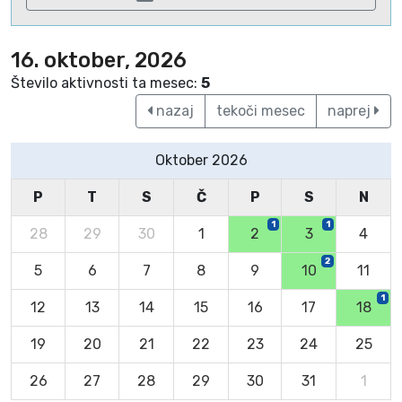
16. oktober, 2026
Število aktivnosti ta mesec:
5
nazaj
tekoči mesec
naprej
Oktober 2026
P
T
S
Č
P
S
N
1
1
28
29
30
1
2
3
4
2
5
6
7
8
9
10
11
1
12
13
14
15
16
17
18
19
20
21
22
23
24
25
26
27
28
29
30
31
1