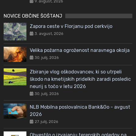
9. avgust, 2026
NOVICE OBČINE ŠOŠTANJ
Zapora ceste v Florjanu pod cerkvijo
3. avgust, 2026
Velika požarna ogroženost naravnega okolja
30. julij, 2026
Zbiranje vlog oškodovancev, ki so utrpeli
škodo na kmetijskih pridelkih zaradi posledic
neurij s točo v letu 2026
30. julij, 2026
NLB Mobilna poslovalnica Bank&Go - avgust
2026
27. julij, 2026
Obvestilo o izvajanju terenskih ogledov na