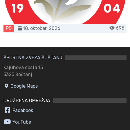
695
PD
18. oktober, 2026
ŠPORTNA ZVEZA ŠOŠTANJ
Kajuhova cesta 15
3325 Šoštanj
Google Maps
DRUŽBENA OMREŽJA
Facebook
YouTube