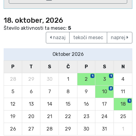
18. oktober, 2026
Število aktivnosti ta mesec:
5
nazaj
tekoči mesec
naprej
Oktober 2026
P
T
S
Č
P
S
N
1
1
28
29
30
1
2
3
4
2
5
6
7
8
9
10
11
1
12
13
14
15
16
17
18
19
20
21
22
23
24
25
26
27
28
29
30
31
1