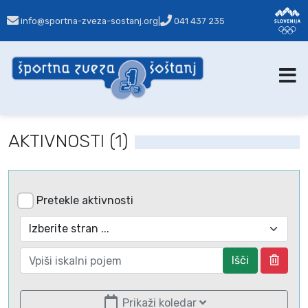
info@sportna-zveza-sostanj.org
|
041 437 235
AKTIVNOSTI (1)
Pretekle aktivnosti
Išči
Prikaži koledar