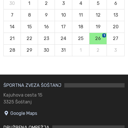
30
1
2
3
4
5
6
7
8
9
10
11
12
13
14
15
16
17
18
19
20
1
21
22
23
24
25
26
27
28
29
30
31
1
2
3
ŠPORTNA ZVEZA ŠOŠTANJ
Kajuhova cesta 15
3325 Šoštanj
Google Maps
DRUŽBENA OMREŽJA