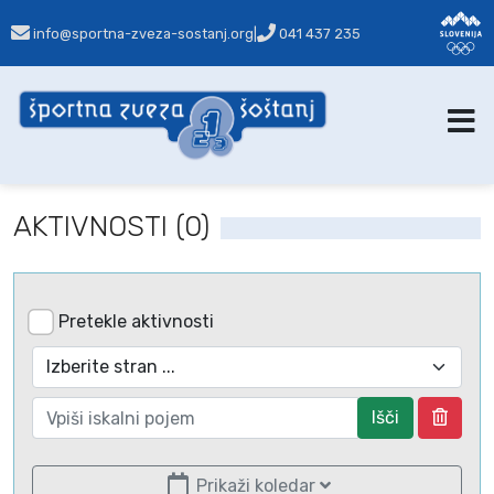
info@sportna-zveza-sostanj.org
|
041 437 235
AKTIVNOSTI (0)
Pretekle aktivnosti
Išči
Prikaži koledar