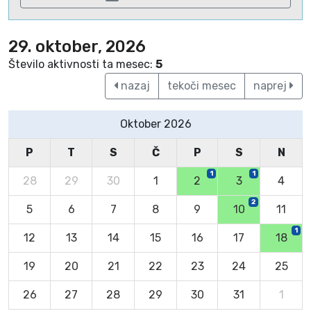
29. oktober, 2026
Število aktivnosti ta mesec:
5
nazaj
tekoči mesec
naprej
Oktober 2026
P
T
S
Č
P
S
N
1
1
28
29
30
1
2
3
4
2
5
6
7
8
9
10
11
1
12
13
14
15
16
17
18
19
20
21
22
23
24
25
26
27
28
29
30
31
1