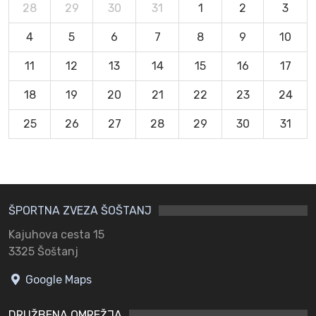
28
29
30
31
1
2
3
4
5
6
7
8
9
10
11
12
13
14
15
16
17
18
19
20
21
22
23
24
25
26
27
28
29
30
31
ŠPORTNA ZVEZA ŠOŠTANJ
Kajuhova cesta 15
3325 Šoštanj
Google Maps
DRUŽBENA OMREŽJA