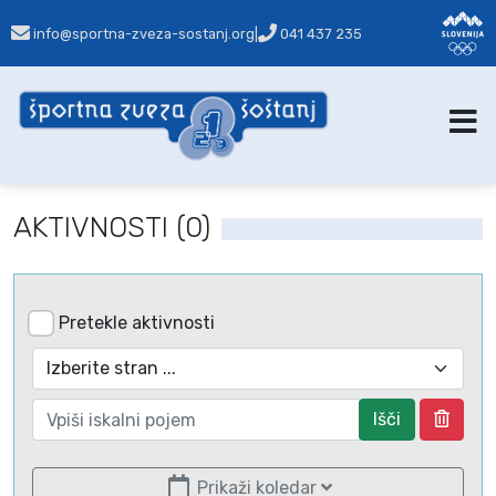
info@sportna-zveza-sostanj.org
|
041 437 235
AKTIVNOSTI (0)
Pretekle aktivnosti
Išči
Prikaži koledar