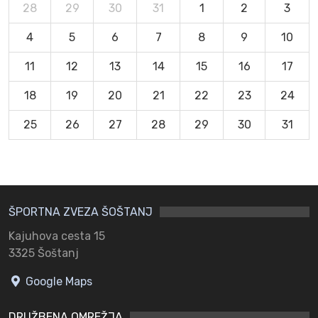
28
29
30
31
1
2
3
4
5
6
7
8
9
10
11
12
13
14
15
16
17
18
19
20
21
22
23
24
25
26
27
28
29
30
31
ŠPORTNA ZVEZA ŠOŠTANJ
Kajuhova cesta 15
3325 Šoštanj
Google Maps
DRUŽBENA OMREŽJA