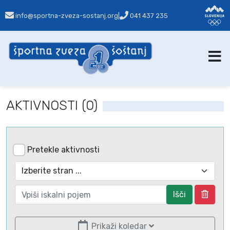
info@sportna-zveza-sostanj.org
|
041 437 235
AKTIVNOSTI (0)
Pretekle aktivnosti
Išči
Prikaži koledar