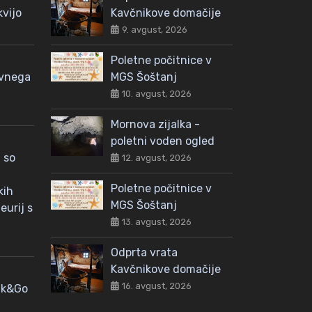
kvijo
Kavčnikove domačije
9. avgust, 2026
Poletne počitnice v
avnega
MGS Šoštanj
10. avgust, 2026
Mornova zijalka -
poletni voden ogled
 so
12. avgust, 2026
Poletne počitnice v
kih
MGS Šoštanj
eurij s
13. avgust, 2026
Odprta vrata
Kavčnikove domačije
16. avgust, 2026
nk&Go