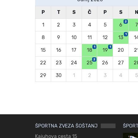
P
T
S
Č
P
S
2
1
2
3
4
5
6
7
1
8
9
10
11
12
13
1
1
1
15
16
17
18
19
20
2
2
22
23
24
25
26
27
2
29
30
1
2
3
4
5
ŠPORTNA ZVEZA ŠOŠTANJ
ŠPORT
Kajuhova cesta 15