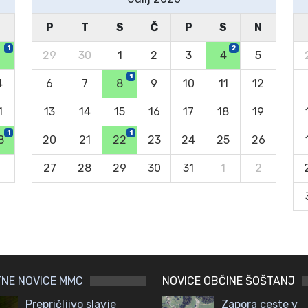
N
P
T
S
Č
P
S
N
1
2
29
30
1
2
3
4
5
1
4
6
7
8
9
10
11
12
1
13
14
15
16
17
18
19
1
1
8
20
21
22
23
24
25
26
27
28
29
30
31
1
2
NE NOVICE MMC
NOVICE OBČINE ŠOŠTANJ
Prepričljivo slavje
Zapora ceste v