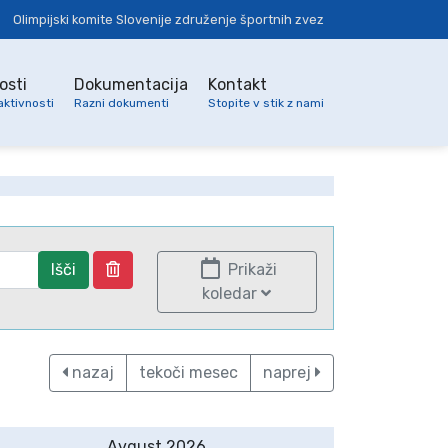
Olimpijski komite Slovenije združenje športnih zvez
osti
Dokumentacija
Kontakt
aktivnosti
Razni dokumenti
Stopite v stik z nami
Išči
Prikaži
koledar
nazaj
tekoči mesec
naprej
Avgust 2026