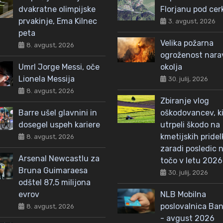
dvakratne olimpijske
Florjanu pod cer
prvakinje, Ema Kilnec
3. avgust, 2026
peta
Velika požarna
8. avgust, 2026
ogroženost nar
Umrl Jorge Messi, oče
okolja
Lionela Messija
30. julij, 2026
8. avgust, 2026
Zbiranje vlog
Barre ušel glavnini in
oškodovancev, ki
dosegel uspeh kariere
utrpeli škodo na
kmetijskih pridel
8. avgust, 2026
zaradi posledic n
Arsenal Newcastlu za
točo v letu 2026
Bruna Guimaraesa
30. julij, 2026
odštel 87,5 milijona
evrov
NLB Mobilna
poslovalnica Ba
8. avgust, 2026
- avgust 2026