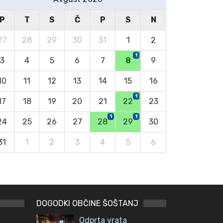
P
T
S
Č
P
S
N
27
28
29
30
31
1
2
1
3
4
5
6
7
8
9
10
11
12
13
14
15
16
1
17
18
19
20
21
22
23
1
1
24
25
26
27
28
29
30
31
1
2
3
4
5
6
DOGODKI OBČINE ŠOŠTANJ
Odprta vrata