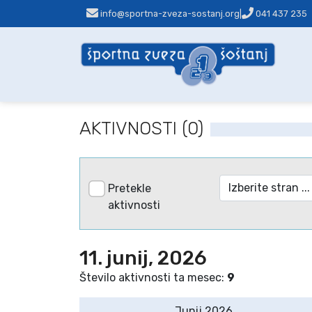
info@sportna-zveza-sostanj.org
|
041 437 235
AKTIVNOSTI (0)
Pretekle
aktivnosti
11. junij, 2026
Število aktivnosti ta mesec:
9
Junij 2026