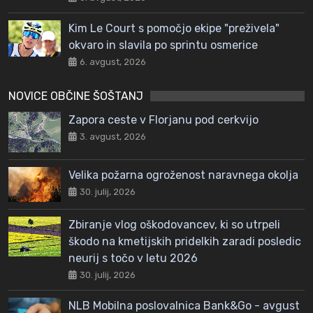
Kim Le Court s pomočjo ekipe "preživela"
okvaro in slavila po sprintu osmerice
6. avgust, 2026
NOVICE OBČINE ŠOŠTANJ
Zapora ceste v Florjanu pod cerkvijo
3. avgust, 2026
Velika požarna ogroženost naravnega okolja
30. julij, 2026
Zbiranje vlog oškodovancev, ki so utrpeli
škodo na kmetijskih pridelkih zaradi posledic
neurij s točo v letu 2026
30. julij, 2026
NLB Mobilna poslovalnica Bank&Go - avgust