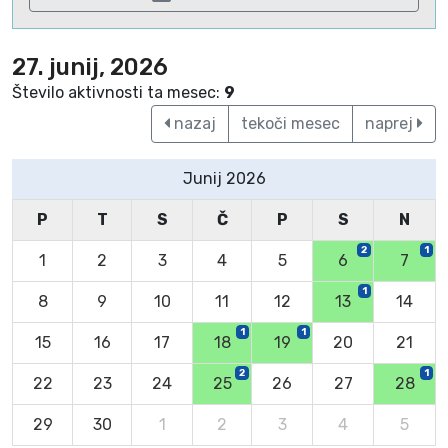
27. junij, 2026
Število aktivnosti ta mesec:
9
nazaj
tekoči mesec
naprej
Junij 2026
P
T
S
Č
P
S
N
2
1
1
2
3
4
5
6
7
1
8
9
10
11
12
13
14
1
1
15
16
17
18
19
20
21
2
1
22
23
24
25
26
27
28
29
30
1
2
3
4
5