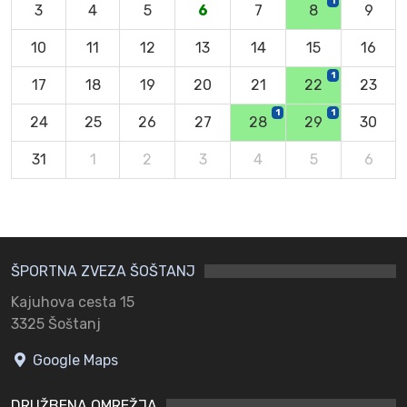
1
3
4
5
6
7
8
9
10
11
12
13
14
15
16
1
17
18
19
20
21
22
23
1
1
24
25
26
27
28
29
30
31
1
2
3
4
5
6
ŠPORTNA ZVEZA ŠOŠTANJ
Kajuhova cesta 15
3325 Šoštanj
Google Maps
DRUŽBENA OMREŽJA