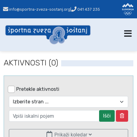
info@sportna-zveza-sostanj.org
|
041 437 235
AKTIVNOSTI (0)
Pretekle aktivnosti
Išči
Prikaži koledar