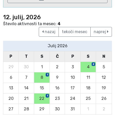
12. julij, 2026
Število aktivnosti ta mesec:
4
nazaj
tekoči mesec
naprej
Julij 2026
P
T
S
Č
P
S
N
2
29
30
1
2
3
4
5
1
6
7
8
9
10
11
12
13
14
15
16
17
18
19
1
20
21
22
23
24
25
26
27
28
29
30
31
1
2