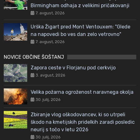
Birmingham odhaja z velikimi pričakovanji
7. avgust, 2026
Urška Žigart pred Mont Ventouxem: "Glede
na napovedi bo ves dan zelo vetrovno"
7. avgust, 2026
NOVICE OBČINE ŠOŠTANJ
Zapora ceste v Florjanu pod cerkvijo
3. avgust, 2026
Velika požarna ogroženost naravnega okolja
30. julij, 2026
Zbiranje vlog oškodovancev, ki so utrpeli
škodo na kmetijskih pridelkih zaradi posledic
neurij s točo v letu 2026
30. julij, 2026