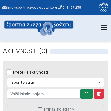
info@sportna-zveza-sostanj.org
|
041 437 235
AKTIVNOSTI (0)
Pretekle aktivnosti
Išči
Prikaži koledar