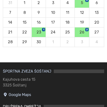
2
31
1
2
3
4
5
6
7
8
9
10
11
12
13
14
15
16
17
18
19
20
1
2
21
22
23
24
25
26
27
28
29
30
1
2
3
4
ŠPORTNA ZVEZA ŠOŠTANJ
Kajuhova cesta 15
3325 Šoštanj
Google Maps
DRUŽBENA OMREŽJA