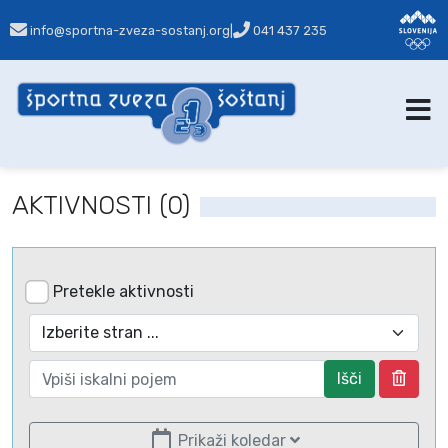
info@sportna-zveza-sostanj.org
|
041 437 235
AKTIVNOSTI (0)
Pretekle aktivnosti
Išči
Prikaži koledar