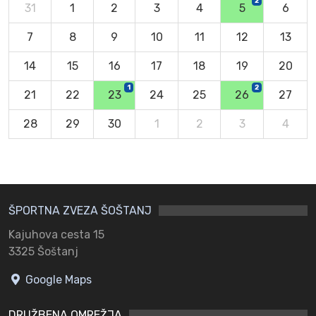
2
31
1
2
3
4
5
6
7
8
9
10
11
12
13
14
15
16
17
18
19
20
1
2
21
22
23
24
25
26
27
28
29
30
1
2
3
4
ŠPORTNA ZVEZA ŠOŠTANJ
Kajuhova cesta 15
3325 Šoštanj
Google Maps
DRUŽBENA OMREŽJA