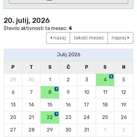
20. julij, 2026
Število aktivnosti ta mesec:
4
nazaj
tekoči mesec
naprej
Julij 2026
P
T
S
Č
P
S
N
2
29
30
1
2
3
4
5
1
6
7
8
9
10
11
12
13
14
15
16
17
18
19
1
20
21
22
23
24
25
26
27
28
29
30
31
1
2