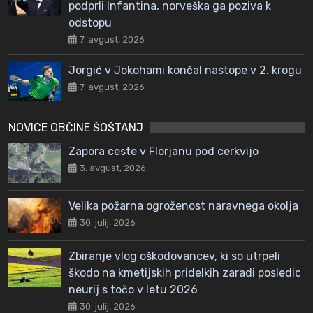
podprli Infantina, norveška ga poziva k
odstopu
7. avgust, 2026
Jorgić v Jokohami končal nastope v 2. krogu
7. avgust, 2026
NOVICE OBČINE ŠOŠTANJ
Zapora ceste v Florjanu pod cerkvijo
3. avgust, 2026
Velika požarna ogroženost naravnega okolja
30. julij, 2026
Zbiranje vlog oškodovancev, ki so utrpeli
škodo na kmetijskih pridelkih zaradi posledic
neurij s točo v letu 2026
30. julij, 2026