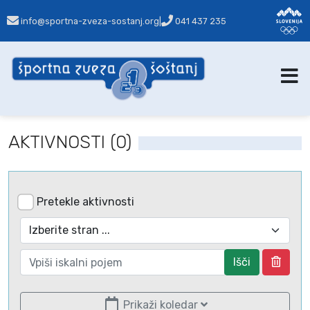
info@sportna-zveza-sostanj.org
|
041 437 235
AKTIVNOSTI (0)
Pretekle aktivnosti
Išči
Prikaži koledar