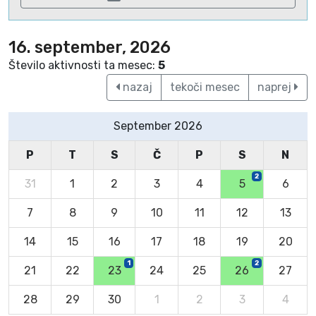
16. september, 2026
Število aktivnosti ta mesec:
5
nazaj
tekoči mesec
naprej
September 2026
P
T
S
Č
P
S
N
2
31
1
2
3
4
5
6
7
8
9
10
11
12
13
14
15
16
17
18
19
20
1
2
21
22
23
24
25
26
27
28
29
30
1
2
3
4