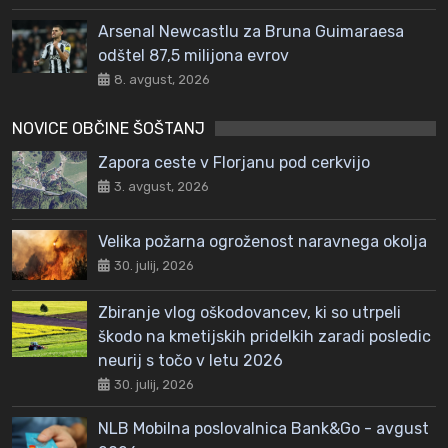
Arsenal Newcastlu za Bruna Guimaraesa
odštel 87,5 milijona evrov
8. avgust, 2026
NOVICE OBČINE ŠOŠTANJ
Zapora ceste v Florjanu pod cerkvijo
3. avgust, 2026
Velika požarna ogroženost naravnega okolja
30. julij, 2026
Zbiranje vlog oškodovancev, ki so utrpeli
škodo na kmetijskih pridelkih zaradi posledic
neurij s točo v letu 2026
30. julij, 2026
NLB Mobilna poslovalnica Bank&Go - avgust