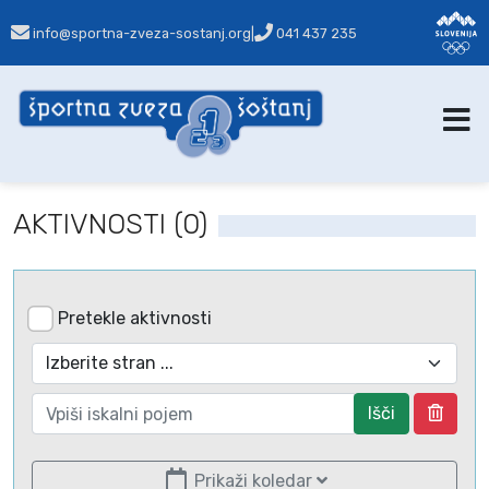
info@sportna-zveza-sostanj.org
|
041 437 235
AKTIVNOSTI (0)
Pretekle aktivnosti
Išči
Prikaži koledar