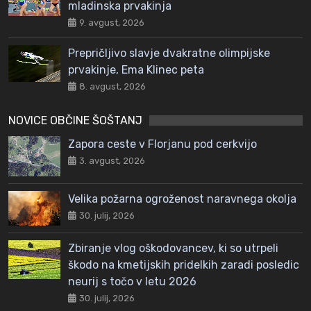
mladinska prvakinja
9. avgust, 2026
Prepričljivo slavje dvakratne olimpijske
prvakinje, Ema Klinec peta
8. avgust, 2026
NOVICE OBČINE ŠOŠTANJ
Zapora ceste v Florjanu pod cerkvijo
3. avgust, 2026
Velika požarna ogroženost naravnega okolja
30. julij, 2026
Zbiranje vlog oškodovancev, ki so utrpeli
škodo na kmetijskih pridelkih zaradi posledic
neurij s točo v letu 2026
30. julij, 2026