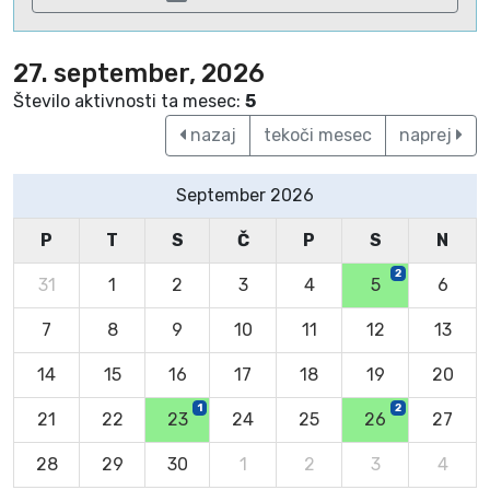
27. september, 2026
Število aktivnosti ta mesec:
5
nazaj
tekoči mesec
naprej
September 2026
P
T
S
Č
P
S
N
2
31
1
2
3
4
5
6
7
8
9
10
11
12
13
14
15
16
17
18
19
20
1
2
21
22
23
24
25
26
27
28
29
30
1
2
3
4