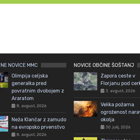
NE NOVICE MMC
NOVICE OBČINE ŠOŠTANJ
Olimpija celjska
Zapora ceste v
generalka pred
Florjanu pod cer
povratnim dvobojem z
3. avgust, 2026
Araratom
Velika požarna
8. avgust, 2026
ogroženost nar
Neža Klančar z zamudo
okolja
na evropsko prvenstvo
30. julij, 2026
8. avgust, 2026