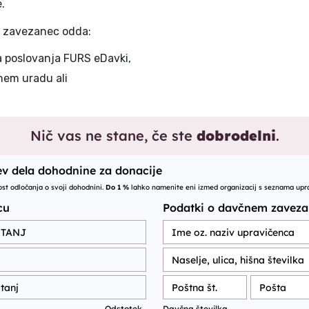
e.
o zavezanec odda:
a poslovanja FURS eDavki,
čnem uradu ali