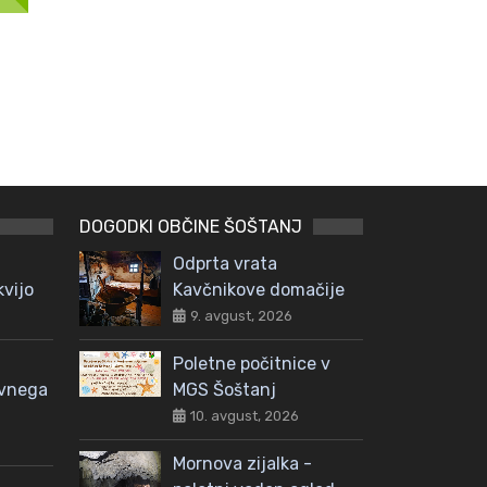
DOGODKI OBČINE ŠOŠTANJ
Odprta vrata
kvijo
Kavčnikove domačije
9. avgust, 2026
Poletne počitnice v
avnega
MGS Šoštanj
10. avgust, 2026
Mornova zijalka -