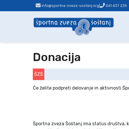
info@sportna-zveza-sostanj.org
|
041 437 235
Donacija
ŠZŠ
Če želite podpreti delovanje in aktivnosti Š
Športna zveza Šoštanj ima status društva, 