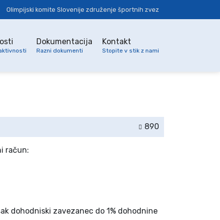
Olimpijski komite Slovenije združenje športnih zvez
osti
Dokumentacija
Kontakt
aktivnosti
Razni dokumenti
Stopite v stik z nami
890
i račun:
 vsak dohodniski zavezanec do 1% dohodnine