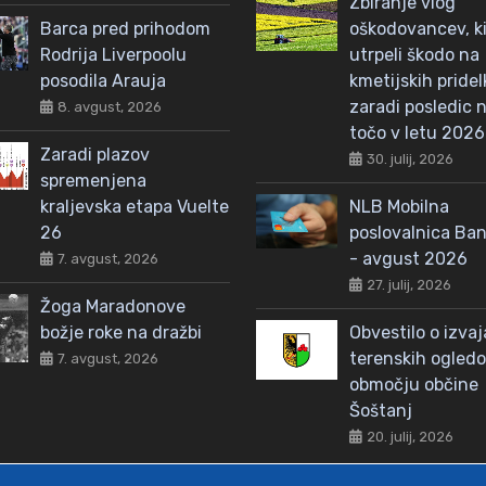
Zbiranje vlog
Barca pred prihodom
oškodovancev, ki
Rodrija Liverpoolu
utrpeli škodo na
posodila Arauja
kmetijskih pridel
zaradi posledic n
8. avgust, 2026
točo v letu 2026
Zaradi plazov
30. julij, 2026
spremenjena
kraljevska etapa Vuelte
NLB Mobilna
26
poslovalnica Ba
- avgust 2026
7. avgust, 2026
27. julij, 2026
Žoga Maradonove
božje roke na dražbi
Obvestilo o izva
terenskih ogled
7. avgust, 2026
območju občine
Šoštanj
20. julij, 2026