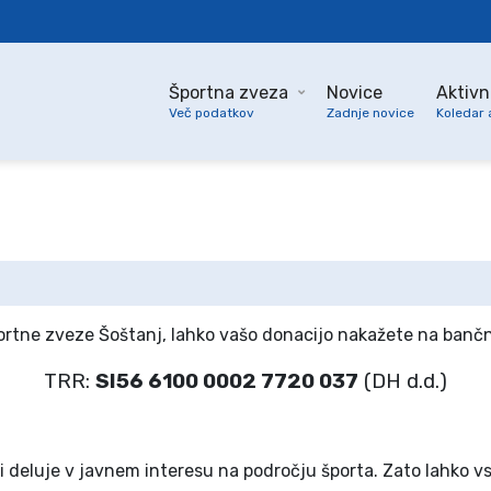
Športna zveza
Novice
Aktivn
Več podatkov
Zadnje novice
Koledar 
portne zveze Šoštanj, lahko vašo donacijo nakažete na bančn
TRR:
SI56 6100 0002 7720 037
(DH d.d.)
ki deluje v javnem interesu na področju športa. Zato lahko