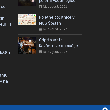
poletni voden ogled
 so
12. avgust, 2026
Poletne počitnice v
kih
MGS Šoštanj
eurij s
13. avgust, 2026
Odprta vrata
Kavčnikove domačije
16. avgust, 2026
nk&Go
janju
ov na