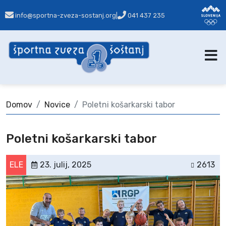
info@sportna-zveza-sostanj.org
|
041 437 235
Domov
Novice
Poletni košarkarski tabor
Poletni košarkarski tabor
ELE
23. julij, 2025
2613