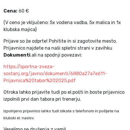
Cena:
60 €
(V ceno je vključeno: 5x vodena vadba, 5x malica in 1x
klubska majica)
Prijave so že odprte! Pohitite in si zagotovite mesto.
Prijavnico najdete na naši spletni strani v zavihku
Dokumenti
.ali na spodnji povezavi:
https://sportna-zveza-
sostanj.org/javno/dokumenti/6880a27a7e611-
Prijavnica%20tabor%202025.pdf
Otroka lahko prijavite tudi po el.pošti in boste prijavnico
izpolnili prvi dan tabora pri trenerju.
Izpolnjeno prijavnico lahko tudi slikate s telefonom in pošljete na
klubski el. naslov.
Veselimo se druženja z vami!