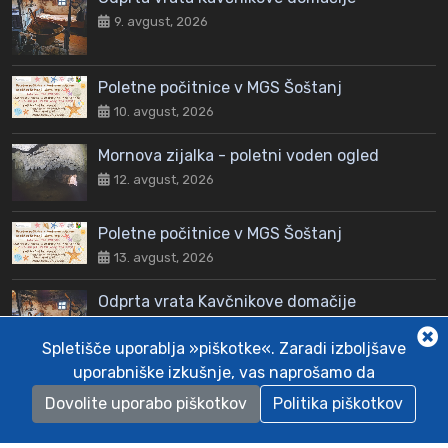
9. avgust, 2026
Poletne počitnice v MGS Šoštanj
10. avgust, 2026
Mornova zijalka - poletni voden ogled
12. avgust, 2026
Poletne počitnice v MGS Šoštanj
13. avgust, 2026
Odprta vrata Kavčnikove domačije
16. avgust, 2026
Spletišče uporablja »piškotke«. Zaradi izboljšave
uporabniške izkušnje, vas naprošamo da
Dovolite uporabo piškotkov
Politika piškotkov
© 2026 Športna zveza Šoštanj. Vse pravice pridržane.
ivanek.net