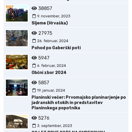
38857
9. november, 2023
Sljeme (Hrvaška)
27975
26. februar, 2024
Pohod po Gaberški poti
5947
6. februar, 2024
Občni zbor 2024
5857
19. januar, 2024
Planinski večer: Prvomajsko planinarjenje po
jadranskih otokih in predstavitev
Planinskega popotnika
5276
3. september, 2023