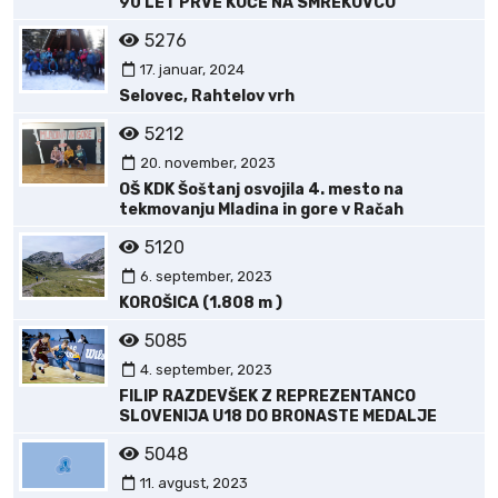
90 LET PRVE KOČE NA SMREKOVCU
5276
17. januar, 2024
Selovec, Rahtelov vrh
5212
20. november, 2023
OŠ KDK Šoštanj osvojila 4. mesto na
tekmovanju Mladina in gore v Račah
5120
6. september, 2023
KOROŠICA (1.808 m )
5085
4. september, 2023
FILIP RAZDEVŠEK Z REPREZENTANCO
SLOVENIJA U18 DO BRONASTE MEDALJE
5048
11. avgust, 2023