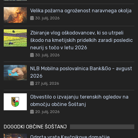
Velika požarna ogroženost naravnega okolja
30. julij, 2026
Zbiranje vlog oškodovancev, ki so utrpeli
škodo na kmetijskih pridelkih zaradi posledic
neurij s točo v letu 2026
30. julij, 2026
NLB Mobilna poslovalnica Bank&Go - avgust
2026
27. julij, 2026
Obvestilo o izvajanju terenskih ogledov na
območju občine Šoštanj
20. julij, 2026
DOGODKI OBČINE ŠOŠTANJ
Odprta vrata Kavčnikove domačije