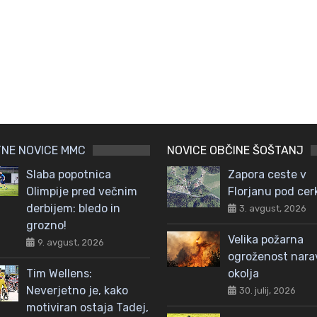
NE NOVICE MMC
NOVICE OBČINE ŠOŠTANJ
Slaba popotnica
Zapora ceste v
Olimpije pred večnim
Florjanu pod cer
derbijem: bledo in
3. avgust, 2026
grozno!
Velika požarna
9. avgust, 2026
ogroženost nar
Tim Wellens:
okolja
Neverjetno je, kako
30. julij, 2026
motiviran ostaja Tadej,