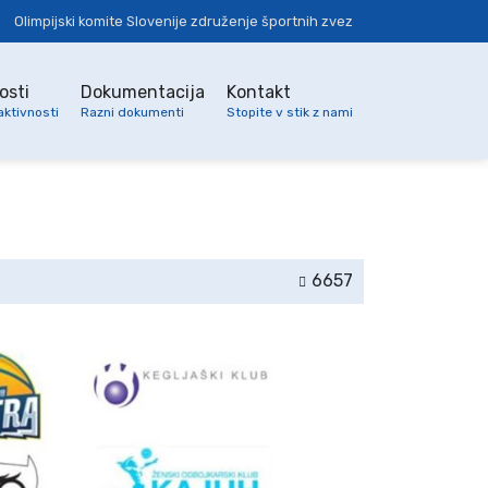
Olimpijski komite Slovenije združenje športnih zvez
osti
Dokumentacija
Kontakt
aktivnosti
Razni dokumenti
Stopite v stik z nami
6657