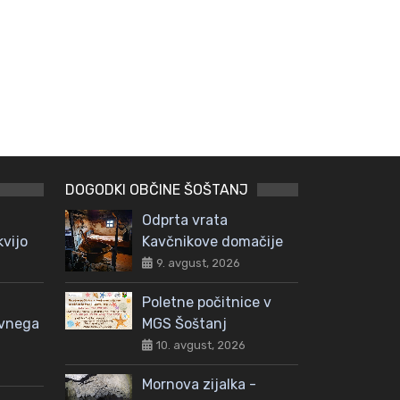
DOGODKI OBČINE ŠOŠTANJ
Odprta vrata
kvijo
Kavčnikove domačije
9. avgust, 2026
Poletne počitnice v
avnega
MGS Šoštanj
10. avgust, 2026
Mornova zijalka -