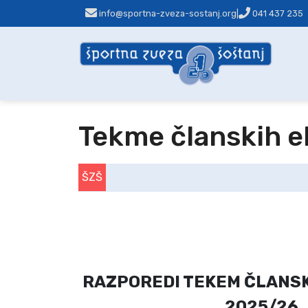
info@sportna-zveza-sostanj.org
|
041 437 235
Tekme članskih e
ŠZŠ
RAZPOREDI TEKEM ČLANSKI
2025/26