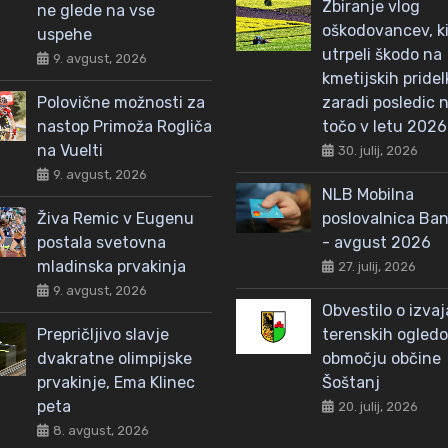
Zbiranje vlog
ne glede na vse
oškodovancev, ki
uspehe
utrpeli škodo na
9. avgust, 2026
kmetijskih pridel
Polovične možnosti za
zaradi posledic n
nastop Primoža Rogliča
točo v letu 2026
na Vuelti
30. julij, 2026
9. avgust, 2026
NLB Mobilna
Živa Remic v Eugenu
poslovalnica Ba
postala svetovna
- avgust 2026
mladinska prvakinja
27. julij, 2026
9. avgust, 2026
Obvestilo o izva
Prepričljivo slavje
terenskih ogled
dvakratne olimpijske
območju občine
prvakinje, Ema Klinec
Šoštanj
peta
20. julij, 2026
8. avgust, 2026