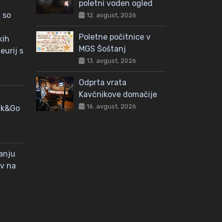
poletni voden ogled
 so
12. avgust, 2026
Poletne počitnice v
kih
MGS Šoštanj
eurij s
13. avgust, 2026
Odprta vrata
Kavčnikove domačije
16. avgust, 2026
nk&Go
janju
ov na