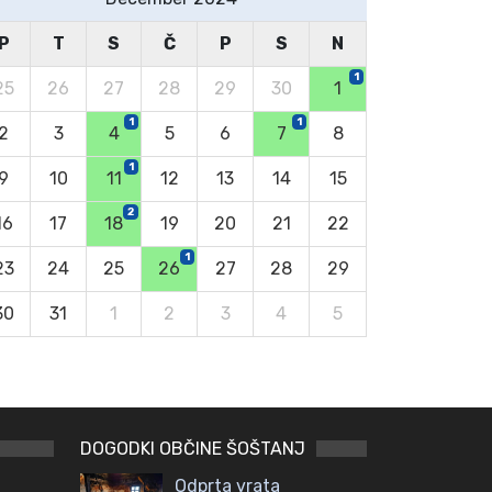
P
T
S
Č
P
S
N
1
25
26
27
28
29
30
1
1
1
2
3
4
5
6
7
8
1
9
10
11
12
13
14
15
2
16
17
18
19
20
21
22
1
23
24
25
26
27
28
29
30
31
1
2
3
4
5
DOGODKI OBČINE ŠOŠTANJ
Odprta vrata