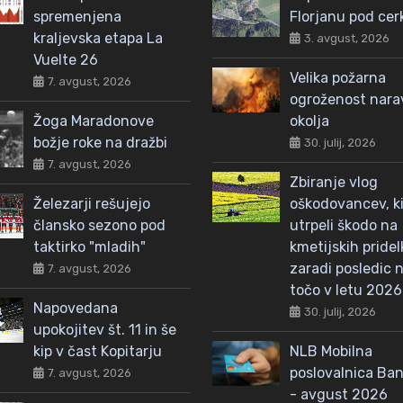
spremenjena
Florjanu pod cer
kraljevska etapa La
3. avgust, 2026
Vuelte 26
Velika požarna
7. avgust, 2026
ogroženost nar
Žoga Maradonove
okolja
božje roke na dražbi
30. julij, 2026
7. avgust, 2026
Zbiranje vlog
Železarji rešujejo
oškodovancev, ki
člansko sezono pod
utrpeli škodo na
taktirko "mladih"
kmetijskih pridel
zaradi posledic n
7. avgust, 2026
točo v letu 2026
Napovedana
30. julij, 2026
upokojitev št. 11 in še
kip v čast Kopitarju
NLB Mobilna
poslovalnica Ba
7. avgust, 2026
- avgust 2026