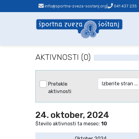
info@sportna-zveza-sostanj.org
|
041 437 235
AKTIVNOSTI (0)
Pretekle
aktivnosti
24. oktober, 2024
Število aktivnosti ta mesec:
10
Oktober 2024