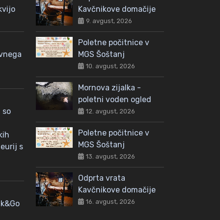
kvijo
Kavčnikove domačije
9. avgust, 2026
Poletne počitnice v
avnega
MGS Šoštanj
10. avgust, 2026
Mornova zijalka -
poletni voden ogled
 so
12. avgust, 2026
Poletne počitnice v
kih
MGS Šoštanj
eurij s
13. avgust, 2026
Odprta vrata
Kavčnikove domačije
16. avgust, 2026
nk&Go