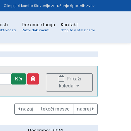
Olimpijski komite Slovenije združenje športnih zvez
osti
Dokumentacija
Kontakt
aktivnosti
Razni dokumenti
Stopite v stik z nami
Išči
Prikaži
koledar
nazaj
tekoči mesec
naprej
December 2024