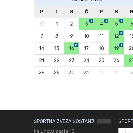
P
T
S
Č
P
S
1
1
1
30
1
2
3
4
5
2
7
8
9
10
11
12
1
2
1
14
15
16
17
18
19
2
21
22
23
24
25
26
2
28
29
30
31
1
2
3
ŠPORTNA ZVEZA ŠOŠTANJ
ŠPORT
Kajuhova cesta 15