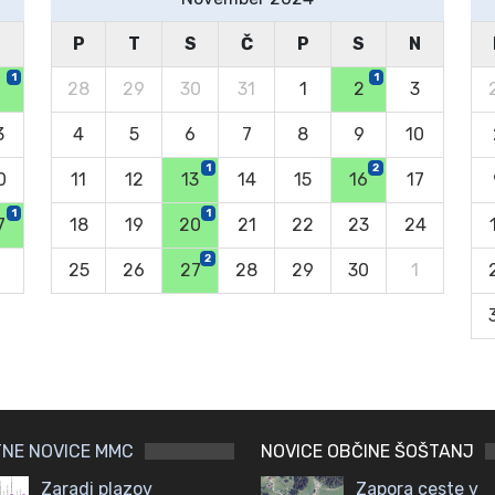
N
P
T
S
Č
P
S
N
1
1
6
28
29
30
31
1
2
3
3
4
5
6
7
8
9
10
1
2
0
11
12
13
14
15
16
17
1
1
7
18
19
20
21
22
23
24
2
25
26
27
28
29
30
1
NE NOVICE MMC
NOVICE OBČINE ŠOŠTANJ
Zaradi plazov
Zapora ceste v