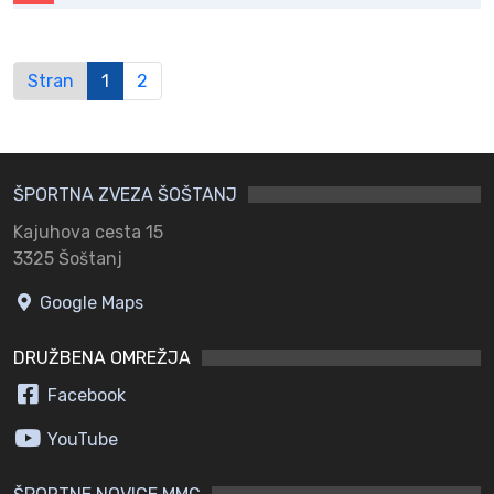
Stran
1
2
ŠPORTNA ZVEZA ŠOŠTANJ
Kajuhova cesta 15
3325 Šoštanj
Google Maps
DRUŽBENA OMREŽJA
Facebook
YouTube