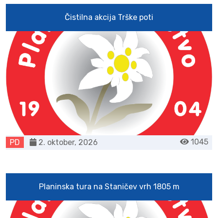
Čistilna akcija Trške poti
1045
PD
2. oktober, 2026
Planinska tura na Staničev vrh 1805 m