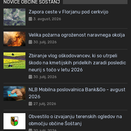
NOVICE OBČINE ŠOŠTANJ
Zapora ceste v Florjanu pod cerkvijo
3. avgust, 2026
Velika požarna ogroženost naravnega okolja
30. julij, 2026
Zbiranje vlog oškodovancev, ki so utrpeli
škodo na kmetijskih pridelkih zaradi posledic
neurij s točo v letu 2026
30. julij, 2026
NLB Mobilna poslovalnica Bank&Go - avgust
2026
27. julij, 2026
Obvestilo o izvajanju terenskih ogledov na
območju občine Šoštanj
20. julij, 2026