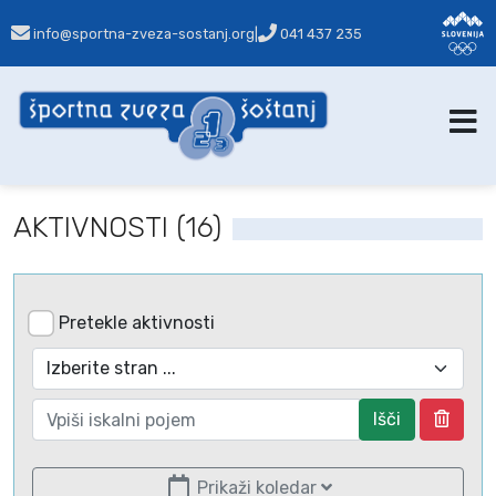
info@sportna-zveza-sostanj.org
|
041 437 235
AKTIVNOSTI (16)
Pretekle aktivnosti
Išči
Prikaži koledar