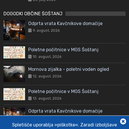
DOGODKI OBČINE ŠOŠTANJ
Odprta vrata Kavčnikove domačije
9. avgust, 2026
Poletne počitnice v MGS Šoštanj
10. avgust, 2026
Mornova zijalka - poletni voden ogled
12. avgust, 2026
Poletne počitnice v MGS Šoštanj
13. avgust, 2026
Odprta vrata Kavčnikove domačije
16. avgust, 2026
Spletišče uporablja »piškotke«. Zaradi izboljšave