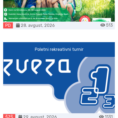
513
PD
28. avgust, 2026
Poletni rekreativni turnir
1131
ŠZŠ
29. avgust, 2026