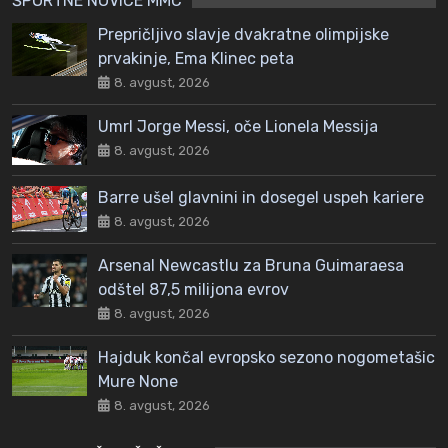
ŠPORTNE NOVICE MMC
Prepričljivo slavje dvakratne olimpijske
prvakinje, Ema Klinec peta
8. avgust, 2026
Umrl Jorge Messi, oče Lionela Messija
8. avgust, 2026
Barre ušel glavnini in dosegel uspeh kariere
8. avgust, 2026
Arsenal Newcastlu za Bruna Guimaraesa
odštel 87,5 milijona evrov
8. avgust, 2026
Hajduk končal evropsko sezono nogometašic
Mure None
8. avgust, 2026