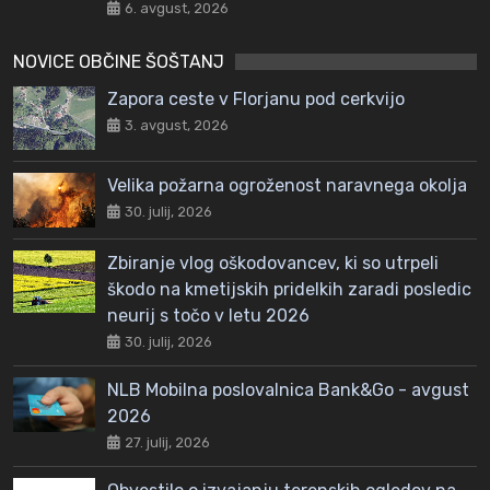
6. avgust, 2026
NOVICE OBČINE ŠOŠTANJ
Zapora ceste v Florjanu pod cerkvijo
3. avgust, 2026
Velika požarna ogroženost naravnega okolja
30. julij, 2026
Zbiranje vlog oškodovancev, ki so utrpeli
škodo na kmetijskih pridelkih zaradi posledic
neurij s točo v letu 2026
30. julij, 2026
NLB Mobilna poslovalnica Bank&Go - avgust
2026
27. julij, 2026