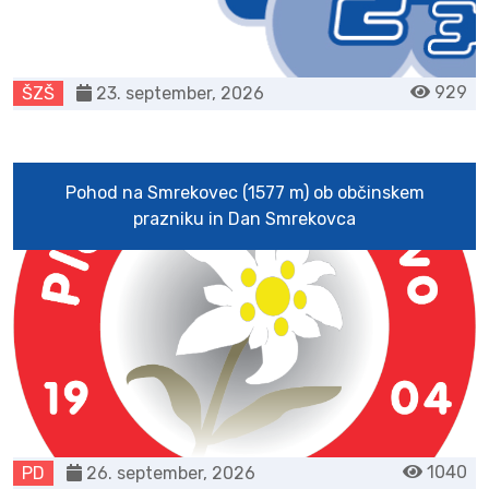
929
ŠZŠ
23. september, 2026
Pohod na Smrekovec (1577 m) ob občinskem
prazniku in Dan Smrekovca
1040
PD
26. september, 2026