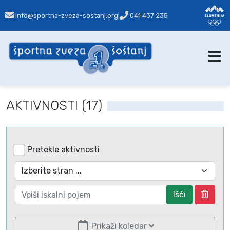
info@sportna-zveza-sostanj.org
|
041 437 235
AKTIVNOSTI (17)
Pretekle aktivnosti
Išči
Prikaži koledar