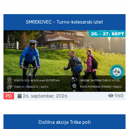
SMREKOVEC - Turno-kolesarski izlet
960
PD
26. september, 2026
Čistilna akcija Trške poti