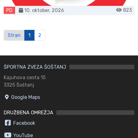
823
PD
10. oktober, 2026
Stran
1
2
ŠPORTNA ZVEZA ŠOŠTANJ
Kajuhova cesta 15
3325 Šoštanj
Google Maps
DRUŽBENA OMREŽJA
Facebook
YouTube