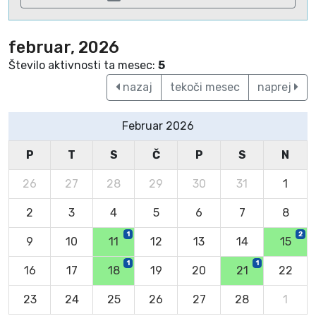
februar, 2026
Število aktivnosti ta mesec:
5
nazaj
tekoči mesec
naprej
Februar 2026
P
T
S
Č
P
S
N
26
27
28
29
30
31
1
2
3
4
5
6
7
8
1
2
9
10
11
12
13
14
15
1
1
16
17
18
19
20
21
22
23
24
25
26
27
28
1