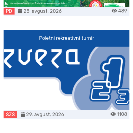
489
PD
28. avgust, 2026
Poletni rekreativni turnir
1108
ŠZŠ
29. avgust, 2026