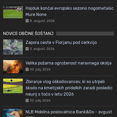
Hajduk končal evropsko sezono nogometašic
Mure None
8. avgust, 2026
NOVICE OBČINE ŠOŠTANJ
Zapora ceste v Florjanu pod cerkvijo
3. avgust, 2026
Velika požarna ogroženost naravnega okolja
30. julij, 2026
Zbiranje vlog oškodovancev, ki so utrpeli
škodo na kmetijskih pridelkih zaradi posledic
neurij s točo v letu 2026
30. julij, 2026
NLB Mobilna poslovalnica Bank&Go - avgust