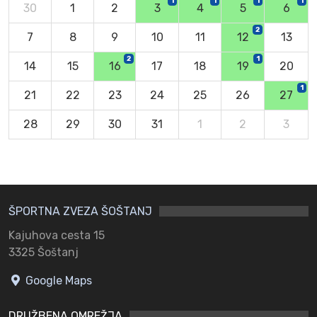
1
1
1
1
30
1
2
3
4
5
6
2
7
8
9
10
11
12
13
2
1
14
15
16
17
18
19
20
1
21
22
23
24
25
26
27
28
29
30
31
1
2
3
ŠPORTNA ZVEZA ŠOŠTANJ
Kajuhova cesta 15
3325 Šoštanj
Google Maps
DRUŽBENA OMREŽJA