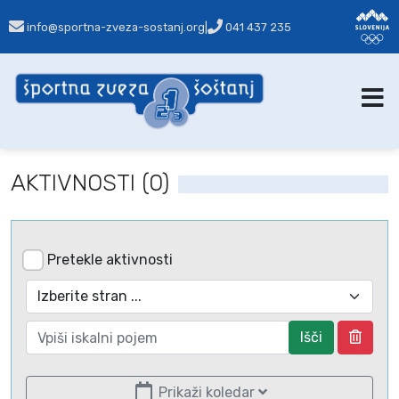
info@sportna-zveza-sostanj.org
|
041 437 235
AKTIVNOSTI (0)
Pretekle aktivnosti
Išči
Prikaži koledar