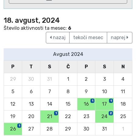
18. avgust, 2024
Število aktivnosti ta mesec:
6
nazaj
tekoči mesec
naprej
Avgust 2024
P
T
S
Č
P
S
N
29
30
31
1
2
3
4
5
6
7
8
9
10
11
1
1
12
13
14
15
16
17
18
1
2
19
20
21
22
23
24
25
1
26
27
28
29
30
31
1