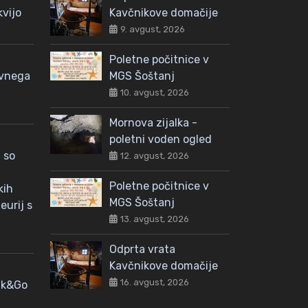
kvijo
Kavčnikove domačije
9. avgust, 2026
Poletne počitnice v
avnega
MGS Šoštanj
10. avgust, 2026
Mornova zijalka -
poletni voden ogled
 so
12. avgust, 2026
Poletne počitnice v
kih
MGS Šoštanj
eurij s
13. avgust, 2026
Odprta vrata
Kavčnikove domačije
16. avgust, 2026
nk&Go