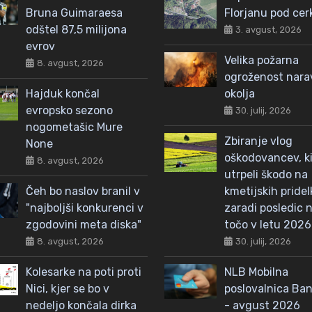
Bruna Guimaraesa
Florjanu pod cer
odštel 87,5 milijona
3. avgust, 2026
evrov
Velika požarna
8. avgust, 2026
ogroženost nar
Hajduk končal
okolja
evropsko sezono
30. julij, 2026
nogometašic Mure
Zbiranje vlog
None
oškodovancev, ki
8. avgust, 2026
utrpeli škodo na
Čeh bo naslov branil v
kmetijskih pridel
"najboljši konkurenci v
zaradi posledic n
zgodovini meta diska"
točo v letu 2026
8. avgust, 2026
30. julij, 2026
Kolesarke na poti proti
NLB Mobilna
Nici, kjer se bo v
poslovalnica Ba
nedeljo končala dirka
- avgust 2026