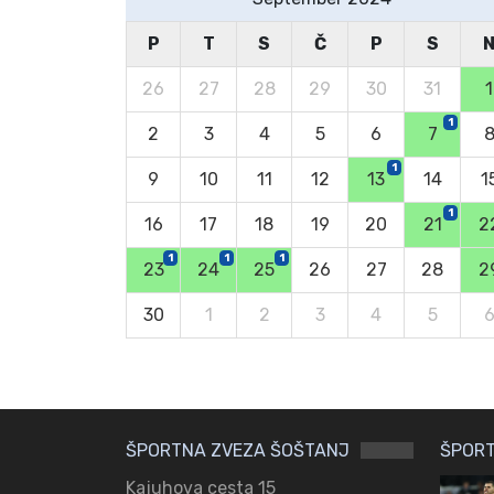
P
T
S
Č
P
S
26
27
28
29
30
31
1
1
2
3
4
5
6
7
1
9
10
11
12
13
14
1
1
16
17
18
19
20
21
2
1
1
1
23
24
25
26
27
28
2
30
1
2
3
4
5
ŠPORTNA ZVEZA ŠOŠTANJ
ŠPORT
Kajuhova cesta 15