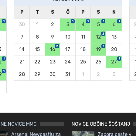
N
P
T
S
Č
P
S
N
1
1
1
1
1
30
1
2
3
4
5
6
2
8
7
8
9
10
11
12
13
2
1
5
14
15
16
17
18
19
20
1
1
2
21
22
23
24
25
26
27
1
9
28
29
30
31
1
2
3
6
NE NOVICE MMC
NOVICE OBČINE ŠOŠTANJ
Arsenal Newcastlu za
Zapora ceste v