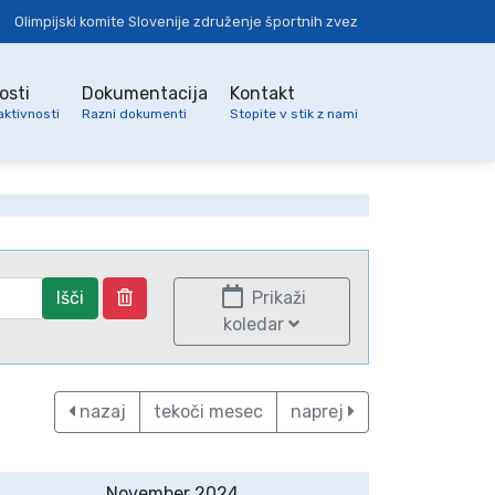
Olimpijski komite Slovenije združenje športnih zvez
osti
Dokumentacija
Kontakt
aktivnosti
Razni dokumenti
Stopite v stik z nami
Išči
Prikaži
koledar
nazaj
tekoči mesec
naprej
November 2024