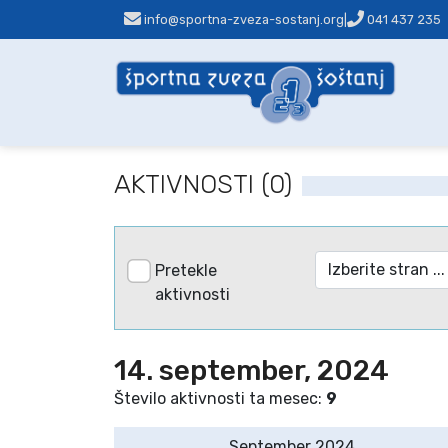
info@sportna-zveza-sostanj.org
|
041 437 235
AKTIVNOSTI (0)
Pretekle
aktivnosti
14. september, 2024
Število aktivnosti ta mesec:
9
September 2024