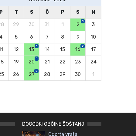
P
T
S
Č
P
S
N
1
28
29
30
31
1
2
3
4
5
6
7
8
9
10
1
2
11
12
13
14
15
16
17
1
18
19
20
21
22
23
24
2
25
26
27
28
29
30
1
DOGODKI OBČINE ŠOŠTANJ
Odprta vrata