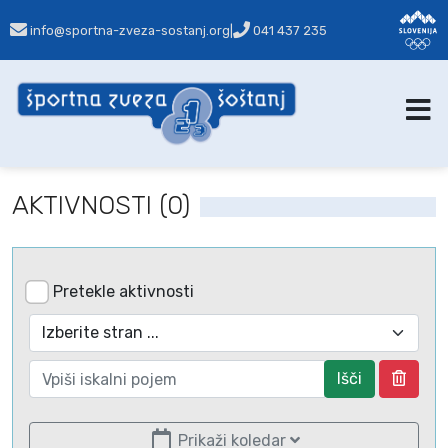
info@sportna-zveza-sostanj.org
|
041 437 235
AKTIVNOSTI (0)
Pretekle aktivnosti
Išči
Prikaži koledar