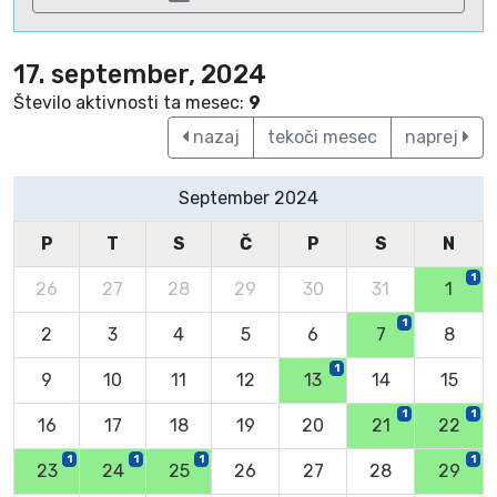
17. september, 2024
Število aktivnosti ta mesec:
9
nazaj
tekoči mesec
naprej
September 2024
P
T
S
Č
P
S
N
1
26
27
28
29
30
31
1
1
2
3
4
5
6
7
8
1
9
10
11
12
13
14
15
1
1
16
17
18
19
20
21
22
1
1
1
1
23
24
25
26
27
28
29