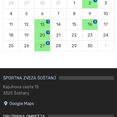
1
28
29
30
31
1
2
3
4
5
6
7
8
9
10
1
2
11
12
13
14
15
16
17
1
18
19
20
21
22
23
24
2
25
26
27
28
29
30
1
ŠPORTNA ZVEZA ŠOŠTANJ
Kajuhova cesta 15
3325 Šoštanj
Google Maps
DRUŽBENA OMREŽJA