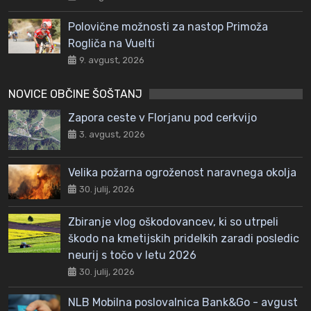
Polovične možnosti za nastop Primoža
Rogliča na Vuelti
9. avgust, 2026
NOVICE OBČINE ŠOŠTANJ
Zapora ceste v Florjanu pod cerkvijo
3. avgust, 2026
Velika požarna ogroženost naravnega okolja
30. julij, 2026
Zbiranje vlog oškodovancev, ki so utrpeli
škodo na kmetijskih pridelkih zaradi posledic
neurij s točo v letu 2026
30. julij, 2026
NLB Mobilna poslovalnica Bank&Go - avgust